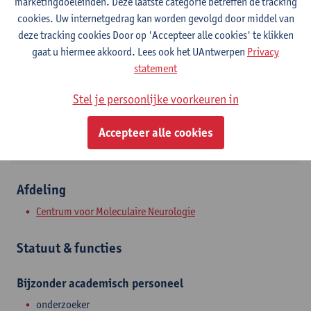
Contact
marketingdoeleinden. Deze laatste categorie betreffen de tracking
cookies. Uw internetgedrag kan worden gevolgd door middel van
Campus Drie Eiken
deze tracking cookies Door op 'Accepteer alle cookies' te klikken
gaat u hiermee akkoord. Lees ook het UAntwerpen
Privacy
Toon e-mailadres
statement
Tel.
+3232653698
Stel je persoonlijke voorkeuren in
Universiteitsplein 1
2610 Wilrijk, BEL
Accepteer alle cookies
Afdeling
Centrum voor Moleculaire Neurologie
Statuut & functies
Bijzonder academisch personeel
onderzoeker