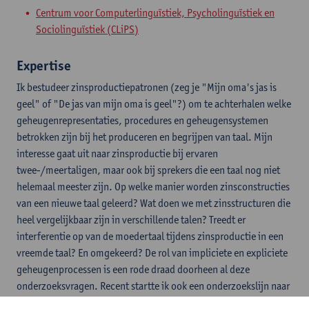
Centrum voor Computerlinguïstiek, Psycholinguïstiek en
Sociolinguïstiek (CLiPS)
Expertise
Ik bestudeer zinsproductiepatronen (zeg je "Mijn oma's jas is
geel" of "De jas van mijn oma is geel"?) om te achterhalen welke
geheugenrepresentaties, procedures en geheugensystemen
betrokken zijn bij het produceren en begrijpen van taal. Mijn
interesse gaat uit naar zinsproductie bij ervaren
twee-/meertaligen, maar ook bij sprekers die een taal nog niet
helemaal meester zijn. Op welke manier worden zinsconstructies
van een nieuwe taal geleerd? Wat doen we met zinsstructuren die
heel vergelijkbaar zijn in verschillende talen? Treedt er
interferentie op van de moedertaal tijdens zinsproductie in een
vreemde taal? En omgekeerd? De rol van impliciete en expliciete
geheugenprocessen is een rode draad doorheen al deze
onderzoeksvragen. Recent startte ik ook een onderzoekslijn naar
taalproductie op een hoger niveau, namelijk naar de productie