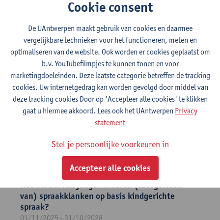
Cookie consent
van academische teksten. Daar ga ik experimenteren met
verschillende soorten feedback om de schrijfkwaliteit te
De UAntwerpen maakt gebruik van cookies en daarmee
verhogen en focussen op de verschillen en overeenkomsten
vergelijkbare technieken voor het functioneren, meten en
tussen schrijven in een eerste/tweede/vreemde taal. Deze
optimaliseren van de website. Ook worden er cookies geplaatst om
onderzoeksvragen probeer ik te beantwoorden aan de hand van
b.v. YouTubefilmpjes te kunnen tonen en voor
zinsproductie-experimenten met en zonder syntactische
marketingdoeleinden. Deze laatste categorie betreffen de tracking
priming, experimenten die zinsbegrip meten, studies waarbij
cookies. Uw internetgedrag kan worden gevolgd door middel van
miniatuurtalen geleerd worden in het lab en schrijfonderzoek.
deze tracking cookies Door op 'Accepteer alle cookies' te klikken
gaat u hiermee akkoord. Lees ook het UAntwerpen
Privacy
Het leren van zinsconstructies
statement
ges(t)imuleerd: Naar een computationele
implementatie van het ontwikkelingsmodel
Stel je persoonlijke voorkeuren in
voor L2 syntaxis.
01/01/2026 - 31/12/2029
Accepteer alle cookies
Hoe verwerven jonge kinderen (categorieën
van) spraakklanken op basis kindgerichte
spraak?
01/11/2025 - 31/10/2028