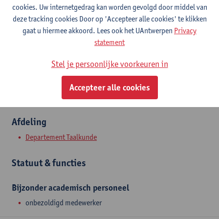
Contact
cookies. Uw internetgedrag kan worden gevolgd door middel van
deze tracking cookies Door op 'Accepteer alle cookies' te klikken
Stadscampus
gaat u hiermee akkoord. Lees ook het UAntwerpen
Privacy
statement
Toon e-mailadres
Grote Kauwenberg 18
Stel je persoonlijke voorkeuren in
2000 Antwerpen, BEL
Accepteer alle cookies
Afdeling
Departement Taalkunde
Statuut & functies
Bijzonder academisch personeel
onbezoldigd medewerker