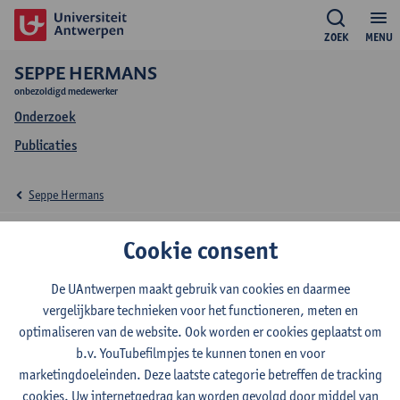
ZOEK
MENU
SEPPE HERMANS
onbezoldigd medewerker
Onderzoek
Publicaties
Seppe Hermans
Onderzoek Seppe
Cookie consent
Hermans
De UAntwerpen maakt gebruik van cookies en daarmee
vergelijkbare technieken voor het functioneren, meten en
optimaliseren van de website. Ook worden er cookies geplaatst om
b.v. YouTubefilmpjes te kunnen tonen en voor
Onderzoeksgroep
marketingdoeleinden. Deze laatste categorie betreffen de tracking
EduBROn
cookies. Uw internetgedrag kan worden gevolgd door middel van