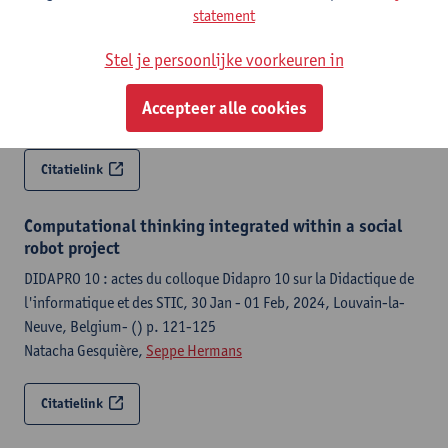
a cluster analysis
statement
CTE-STEM 2024 : conference proceedings of the 8th APSCE
Stel je persoonlijke voorkeuren in
International Conference on Computational Thinking and STEM
Education, 28-30 May, 2024, Beijing, China- () p. 29-32
Accepteer alle cookies
Seppe Hermans
, Francis Wyffels,
Peter Van Petegem
Citatielink
Computational thinking integrated within a social
robot project
DIDAPRO 10 : actes du colloque Didapro 10 sur la Didactique de
l'informatique et des STIC, 30 Jan - 01 Feb, 2024, Louvain-la-
Neuve, Belgium- () p. 121-125
Natacha Gesquière,
Seppe Hermans
Citatielink