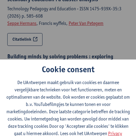
Technology Pedagogy and Education - ISSN 1475-939X-35:3
(2026) p. 585-608
Seppe Hermans
, Francis wyffels,
Peter Van Petegem
Citatielink
Building minds by solving problems : exploring
computational thinking and STEM integration in
Cookie consent
vocational education
Antwerp, University of Antwerp, Faculty of Social Sciences,
De UAntwerpen maakt gebruik van cookies en daarmee
Department of Training and Education Sciences, 2025,261 p.
vergelijkbare technieken voor het functioneren, meten en
Seppe Hermans
,
Peter Van Petegem
, Francis Wyffels
optimaliseren van de website. Ook worden er cookies geplaatst om
b.v. YouTubefilmpjes te kunnen tonen en voor
Citatielink
marketingdoeleinden. Deze laatste categorie betreffen de tracking
cookies. Uw internetgedrag kan worden gevolgd door middel van
deze tracking cookies Door op 'Accepteer alle cookies' te klikken
Secondary education teachers' self-efficacy and
TPACK patterns relating to computational thinking :
gaat u hiermee akkoord. Lees ook het UAntwerpen
Privacy