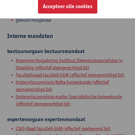
Accepteer alle cookies
Zelfstandig academisch pers.
gewoon hoogleraar
Interne mandaten
bestuursorgaan
bestuursmandaat
Algemene Vergadering Instituut Ziekenhuisspecialisten in
Opleiding (effectief stemgerechtigd lid)
Faculteitsraad Faculteit GGW (effectief stemgerechtigd lid)
Onderwijscommissie BaMa Geneeskunde (effectief
stemgerechtigd lid)
Onderwijscommissie master Specialistische Geneeskunde
(effectief stemgerechtigd lid)
expertenorgaan
expertenmandaat
CIKO-Raad Faculteit GGW (effectief raadgevend lid)