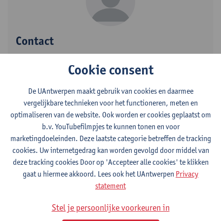
Contact
Campus Drie Eiken
Cookie consent
Toon e-mailadres
De UAntwerpen maakt gebruik van cookies en daarmee
Universiteitsplein 1
vergelijkbare technieken voor het functioneren, meten en
2610 Wilrijk, BEL
optimaliseren van de website. Ook worden er cookies geplaatst om
b.v. YouTubefilmpjes te kunnen tonen en voor
marketingdoeleinden. Deze laatste categorie betreffen de tracking
cookies. Uw internetgedrag kan worden gevolgd door middel van
Afdeling
deze tracking cookies Door op 'Accepteer alle cookies' te klikken
gaat u hiermee akkoord. Lees ook het UAntwerpen
Privacy
Antwerps Chirurgisch Training, Anatomie en
statement
Onderzoekscentrum
Stel je persoonlijke voorkeuren in
Statuut & functies