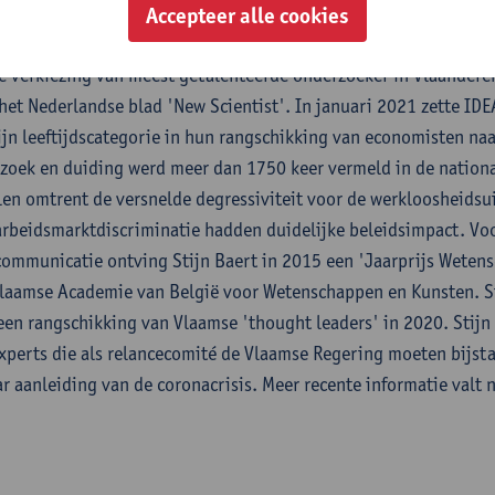
chting). In 2015 en 2016 was Stijn Baert opgenomen in de ge
Accepteer alle cookies
 van jonge economisten van IDEAS (in 2016 op plaats 17). In 2
 verkiezing van meest getalenteerde onderzoeker in Vlaanderen
het Nederlandse blad 'New Scientist'. In januari 2021 zette ID
ijn leeftijdscategorie in hun rangschikking van economisten na
rzoek en duiding werd meer dan 1750 keer vermeld in de nationa
len omtrent de versnelde degressiviteit voor de werkloosheidsui
 arbeidsmarktdiscriminatie hadden duidelijke beleidsimpact. Vo
ommunicatie ontving Stijn Baert in 2015 een 'Jaarprijs Wete
Vlaamse Academie van België voor Wetenschappen en Kunsten. St
een rangschikking van Vlaamse 'thought leaders' in 2020. Stijn 
xperts die als relancecomité de Vlaamse Regering moeten bijsta
 aanleiding van de coronacrisis. Meer recente informatie valt n