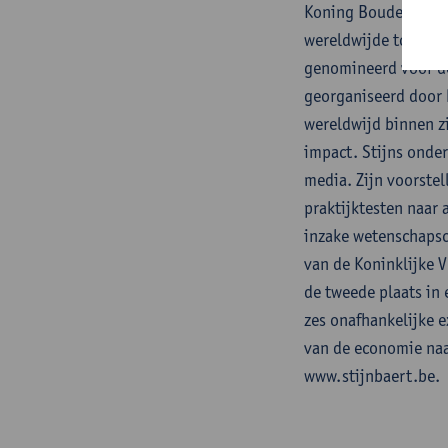
Koning Boudewijnsti
wereldwijde top 100
genomineerd voor de
georganiseerd door 
wereldwijd binnen z
impact. Stijns onde
media. Zijn voorstel
praktijktesten naar
inzake wetenschapsc
van de Koninklijke 
de tweede plaats in 
zes onafhankelijke e
van de economie naar
www.stijnbaert.be.