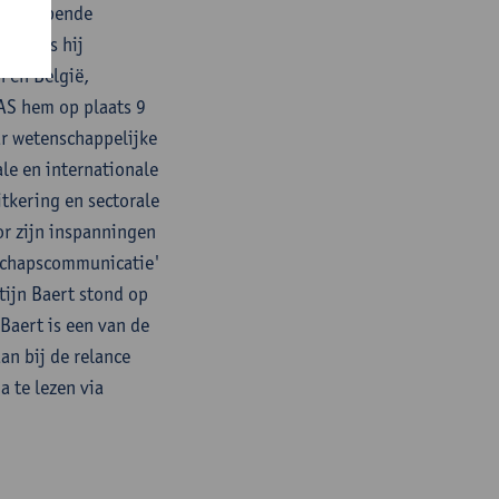
zaghebbende
017 was hij
 en België,
EAS hem op plaats 9
ar wetenschappelijke
le en internationale
tkering en sectorale
or zijn inspanningen
nschapscommunicatie'
ijn Baert stond op
Baert is een van de
an bij de relance
a te lezen via