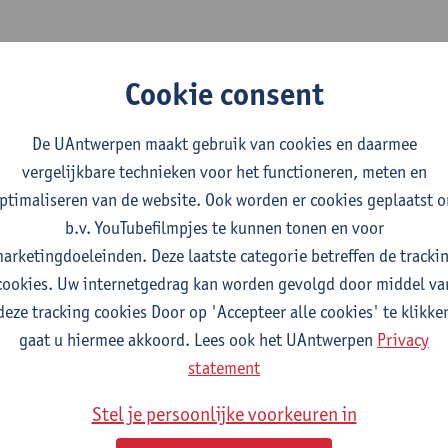
oep
Cookie consent
ciaal beleid Herman Deleeck (CSB)
De UAntwerpen maakt gebruik van cookies en daarmee
vergelijkbare technieken voor het functioneren, meten en
ptimaliseren van de website. Ook worden er cookies geplaatst 
ijn Baert is hoofdzakelijk gesitueerd in het brede veld van de
b.v. YouTubefilmpjes te kunnen tonen en voor
 de overgang van school naar werk, (ii) arbeidsmarktdiscriminat
arketingdoeleinden. Deze laatste categorie betreffen de tracki
liceerde in gereputeerde vakbladen zoals European Sociological
cookies. Uw internetgedrag kan worden gevolgd door middel va
l Relations, ILR Review, Journal of Applied Econometrics, Jour
deze tracking cookies Door op 'Accepteer alle cookies' te klikke
nomics, New Media & Society en Social Science & Medicine. In 
gaat u hiermee akkoord. Lees ook het UAntwerpen
Privacy
derzoeker aan de Vrije Universiteit Amsterdam en Aarhus Univer
statement
e Editor voor Journal of Population Economics en Academic Edit
l) onderzoek ontving hij vele erkenningen, waaronder de 'P&V F
Stel je persoonlijke voorkeuren in
ientific Prize McKinsey & Company' (2014, FWO) en de 'Prize Ch