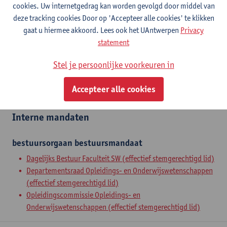
Afdeling
cookies. Uw internetgedrag kan worden gevolgd door middel van
deze tracking cookies Door op 'Accepteer alle cookies' te klikken
Departement Opleidings- en Onderwijswetenschappen
gaat u hiermee akkoord. Lees ook het UAntwerpen
Privacy
statement
Statuut & functies
Stel je persoonlijke voorkeuren in
Assisterend academisch pers.
Accepteer alle cookies
mandaatassistent
Interne mandaten
bestuursorgaan
bestuursmandaat
Dagelijks Bestuur Faculteit SW (effectief stemgerechtigd lid)
Departementsraad Opleidings- en Onderwijswetenschappen
(effectief stemgerechtigd lid)
Opleidingscommissie Opleidings- en
Onderwijswetenschappen (effectief stemgerechtigd lid)