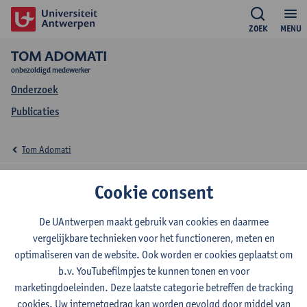
ZOEK
MENU
TOM ADOMATI
onbezoldigd medewerker
Onderzoek
Publicaties
Tom Adomati
Onderzoek Tom
Cookie consent
Adomati
De UAntwerpen maakt gebruik van cookies en daarmee
vergelijkbare technieken voor het functioneren, meten en
optimaliseren van de website. Ook worden er cookies geplaatst om
b.v. YouTubefilmpjes te kunnen tonen en voor
Onderzoeksgroep
marketingdoeleinden. Deze laatste categorie betreffen de tracking
Laboratorium Experimentele geneeskunde en Pediatrie
cookies. Uw internetgedrag kan worden gevolgd door middel van