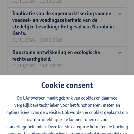
01/11/2024 - 31/10/2026
Implicatie van de supermarktisering voor de
voedsel- en voedingszekerheid van de
stedelijke bevolking: Het geval van Nairobi in
Kenia.
01/11/2024 - 30/09/2026
Duurzame ontwikkeling en ecologische
rechtvaardigheid.
01/10/2024 - 30/09/2029
Onderzoek naar hoe Palestijnse jongeren
Cookie consent
omgaan met mensenrechten
22/01/2024 - 28/02/2027
De UAntwerpen maakt gebruik van cookies en daarmee
Recht en rechtsgeleerden ten tijde van
vergelijkbare technieken voor het functioneren, meten en
nieuwe genomische technologieën voor
optimaliseren van de website. Ook worden er cookies geplaatst om
voedselproductie.
b.v. YouTubefilmpjes te kunnen tonen en voor
01/12/2023 - 30/11/2025
marketingdoeleinden. Deze laatste categorie betreffen de tracking
cookies. Uw internetgedrag kan worden gevolgd door middel van