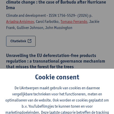
climate change : the case of Barbuda after Hurricane
Irma
Climate and development - ISSN 1756-5529- (2026) p.
Ariadna Anisimov
, Carol Farbotko,
Tomaso Ferrando
, Jackie
Frank, Gulliver Johnson, John Mussington
Citatielink
Unravelling the EU deforestation-free products
regulation : a transnational governance mechanism
that misses the forest for the trees
Transnational Environmental Law - ISSN 2047-1025-15:1 (2026)
Cookie consent
p. 91-114
Ysaline Reid
,
Tomaso Ferrando
De UAntwerpen maakt gebruik van cookies en daarmee
vergelijkbare technieken voor het functioneren, meten en
optimaliseren van de website. Ook worden er cookies geplaatst om
Citatielink
b.v. YouTubefilmpjes te kunnen tonen en voor
marketingdoeleinden. Deze laatste categorie betreffen de tracking