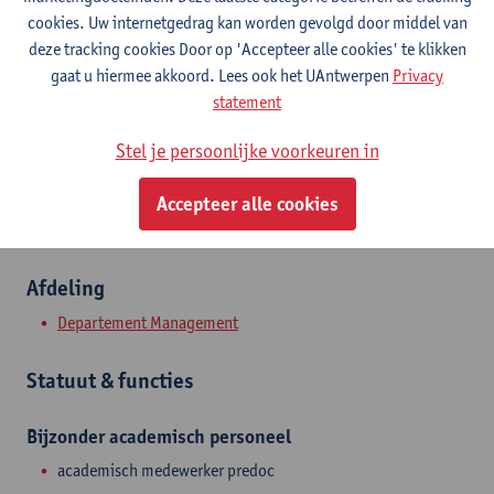
Contact
cookies. Uw internetgedrag kan worden gevolgd door middel van
deze tracking cookies Door op 'Accepteer alle cookies' te klikken
Stadscampus
gaat u hiermee akkoord. Lees ook het UAntwerpen
Privacy
statement
Toon e-mailadres
Stel je persoonlijke voorkeuren in
Prinsstraat 13
2000 Antwerpen, BEL
Accepteer alle cookies
Afdeling
Departement Management
Statuut & functies
Bijzonder academisch personeel
academisch medewerker predoc