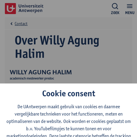
ZOEK
MENU
Contact
Over Willy Agung
Halim
WILLY AGUNG HALIM
academisch medewerker predoc
Onderwijs
Cookie consent
De UAntwerpen maakt gebruik van cookies en daarmee
vergelijkbare technieken voor het functioneren, meten en
optimaliseren van de website. Ook worden er cookies geplaatst om
b.v. YouTubefilmpjes te kunnen tonen en voor
marketingdoeleinden. Deze laatste categorie betreffen de tracking