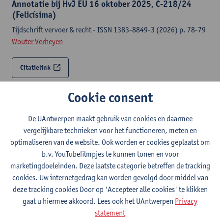
Annotatie bij HvJ EU 16 oktober 2025, C‑218/24
(Felicísima)
Tijdschrift vervoer & recht - ISSN 1383-8849-3 (2026) p. 78-79
Wouter Verheyen
Citatielink
Cookie consent
Responsabilidad jurídica por incumplimiento de
instrucciones en el marco del CMR: ¿quo vadis?
De UAntwerpen maakt gebruik van cookies en daarmee
La modernización de la regulación del transporte de pasajeros y
vergelijkbare technieken voor het functioneren, meten en
de carga (The modernisation of passenger and freight transport
optimaliseren van de website. Ook worden er cookies geplaatst om
regulation) / Petit Lavall, María Victoria [edit.]; Puetz, Achim
b.v. YouTubefilmpjes te kunnen tonen en voor
[edit.]-p. 545-560
marketingdoeleinden. Deze laatste categorie betreffen de tracking
Wouter Verheyen
, Giselle Villegas Bourgoing
cookies. Uw internetgedrag kan worden gevolgd door middel van
deze tracking cookies Door op 'Accepteer alle cookies' te klikken
Citatielink
gaat u hiermee akkoord. Lees ook het UAntwerpen
Privacy
statement