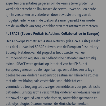
experten presentaties gegeven om de kennis te vergroten. Er
werd ook getracht de link tussen de eerste-, tweede-, en derde
lijn te versterken en verbeteren door bewustwording van de
mogelijkheden waar in de toekomst samengewerkt kan worden
om de kwaliteit van zorg voor kinderen met astma te verbeteren.
4. SPACE (Severe Pediatric Asthma Collaborative in Europe)
Het Antwerps Pediatrisch Astma Netwerk (via UZA als site) maakt
ook deel uit van het SPACE netwerk van de European Respiratory
Society. Het doel van dit project is het opzetten van een
multicentrisch register van pediatrische patiënten met ernstig
astma. SPACE werd gestart op initiatief van het EMA, het
Europees geneesmiddelen agentschap, omdat het een te lage
deelname van kinderen met ernstige astma aan klinische studies
met nieuwe biologicals vaststelde, wat leidde tot een
verminderde toegang tot deze geneesmiddelen voor pediatrische
patiënten. Ernstig astma verschilt bij kinderen en volwassenen en
dit zowel op gebied van mechanismen, ontstekingspatronen en
pathofysiologie. Daarom kunnen de klinische kenmerken,