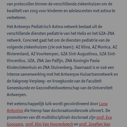
van protocollen binnen de verschillende ziekenhuizen om de
kwaliteit van zorg voor kinderen en adolescenten met astma te
verbeteren.
Het Antwerps Pediatrisch Astma netwerk bestaat uit de
verschillende diensten pediatrie van het Helix en het GZA-ZNA
netwerk. Concreet gaat het om de diensten pediatrie van de
volgende ziekenhuizen (zie ook team): AZ Klina, AZ Monica, AZ
Rivierenland, AZ Voorkempen, GZA Sint-Augustinus, GZA Sint-
Vincentius, UZA, ZNA Jan Palfijn, ZNA Koningin Paola
Kinderziekenhuis en ZNA Stuivenberg. Daarnaast is er ook een
intense samenwerking met het Antwerpse Huisartsennetwerk en
de Vakgroep Verpleeg- en Vroegkunde van de Faculteit
Geneeskunde en Gezondheidswetenschap van de Universiteit
Antwerpen.
Het wetenschappelijk luik wordt gecoördineerd door
Luna
Antonino
die hierop haar doctoraatsonderzoek uitvoert. De
promotoren van dit multidisciplinair doctoraat zijn
prof. Eva
Goossens
,
prof. Kim Van Hoorenbeeck
en
prof. Josefien Van