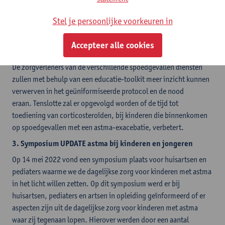
exacerbations
Deze studie is een kwaliteitsbevorderingsproject dat een
Stel je persoonlijke voorkeuren in
geüniformeerd protocol zal ontwikkelen aan de hand van de
literatuur, alsook door een expertengroep, dat geïmplementeerd
Accepteer alle cookies
zal worden in de verschillende ziekenhuizen van het netwerk.
De zorgverleners van de verschillende spoedgevallen diensten
zullen met behulp van een educatie-toolkit meer inzicht kunnen
verwerven in het geüniformiseerde protocol en de nood
eraan. Tenslotte zal er opgevolgd worden of de tijd tot
toediening van corticosteroïden, bij kinderen die binnenkomen
op spoedgevallen met een astma-exacebatie, verbetert.
3. Symposium UPDATE astma bij kinderen en jongeren
Op 14 mei 2022 vond een symposium plaats voor huisartsen en
pediaters waarme we de dagelijkse zorg voor kinderen met astma
in het licht willen zetten. Op dit symposium werd er bij
huisartsen, pediaters en artsen in opleiding geïnformeerd of er
aspecten zijn uit de dagelijkse zorg voor kinderen met astma
waar zij tegenaan lopen. Hierover werden door een aantal