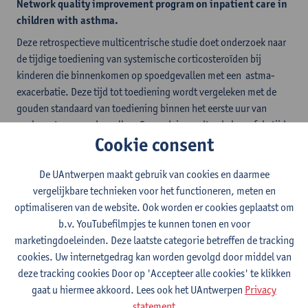
Network quality improvement program on inpatient care in
children with asthma.
Deze retrospectieve multicentrische studie doet onderzoek naar
de tijdige toediening van systemische corticosteroïden bij
kinderen die binnenkomen op spoedgevallen met een astma-
exacerbatie. Deze tijd tot toediening wordt vergeleken met de
gouden standaard van toediening binnen het eerste uur van
aankomst op spoedgevallen. Secundair wordt gekeken of de tijd
Cookie consent
tot toediening in correlatie staat met de duur van
zuurstoftoediening, nood aan respiratoire ondersteuning, nood
aan transfer naar de intensieve zorgafdeling en
De UAntwerpen maakt gebruik van cookies en daarmee
hospitalisatieduur.
vergelijkbare technieken voor het functioneren, meten en
optimaliseren van de website. Ook worden er cookies geplaatst om
2. The Antwerp Pediatric Asthma Network quality
b.v. YouTubefilmpjes te kunnen tonen en voor
improvement program on inpatient care in children with
marketingdoeleinden. Deze laatste categorie betreffen de tracking
asthma: A prospective multi-center study on the effect of
cookies. Uw internetgedrag kan worden gevolgd door middel van
education of healthcare workers at the emergency
deze tracking cookies Door op 'Accepteer alle cookies' te klikken
department on the timely administration of systemic
gaat u hiermee akkoord. Lees ook het UAntwerpen
Privacy
steroids in children with moderate-to-severe asthma
statement