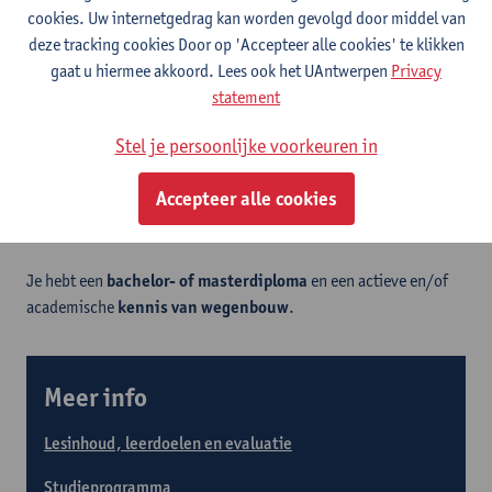
cookies. Uw internetgedrag kan worden gevolgd door middel van
toepassen van vergevingsgezinde elementen, veiligheid en
deze tracking cookies Door op 'Accepteer alle cookies' te klikken
milieu) en hoe ze omzetten in de praktijk
gaat u hiermee akkoord. Lees ook het UAntwerpen
Privacy
Building Information Modelling als deel van kwaliteit- en
statement
milieuzorg (met hands-on case)
Actueel onderzoek in de wegenbouwsector en de praktische
Stel je persoonlijke voorkeuren in
vertaling ervan voor de ingenieur
Accepteer alle cookies
Voor wie?
Je hebt een
bachelor- of masterdiploma
en een actieve en/of
academische
kennis van wegenbouw
.
Meer info
Lesinhoud, leerdoelen en evaluatie
Studieprogramma