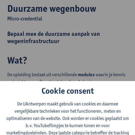
Duurzame wegenbouw
Micro-credential
Bepaal mee de duurzame aanpak van
wegeninfrastructuur
Wat?
De opleiding bestaat uit verschillende
modules
waarin je kennis
en inzicht verwerft omtrent de volgende topics:
Cookie consent
Materialen, technieken en management in de wegenbouw
Innovatieve technologieën in de asfaltwegenbouw
De UAntwerpen maakt gebruik van cookies en daarmee
Duurzaamheid en duurzaamheidstools in de
vergelijkbare technieken voor het functioneren, meten en
wegenbouwsector, waaronder Green Public Procurement en
optimaliseren van de website. Ook worden er cookies geplaatst om
LCA
b.v. YouTubefilmpjes te kunnen tonen en voor
Ontwerpregels voor wegenbouw (omtrent structurele
marketingdoeleinden. Deze laatste categorie betreffen de tracking
wegbouw, horizontaal en verticaal alignement, het