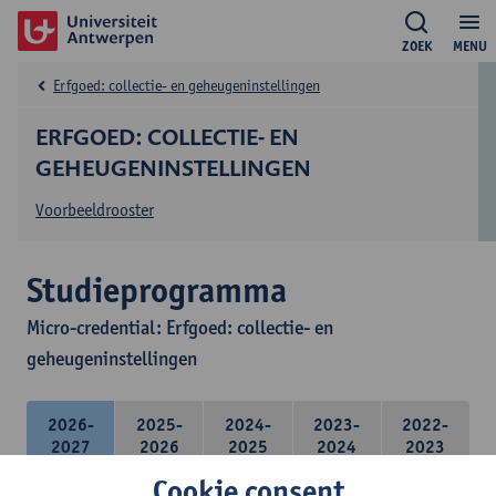
ZOEK
MENU
Erfgoed: collectie- en geheugeninstellingen
ERFGOED: COLLECTIE- EN
GEHEUGENINSTELLINGEN
Voorbeeldrooster
Studieprogramma
Micro-credential: Erfgoed: collectie- en
geheugeninstellingen
2026-
2025-
2024-
2023-
2022-
2027
2026
2025
2024
2023
Cookie consent