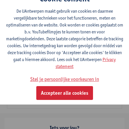
Micro-credential: Erfgoed: collectie- en
De UAntwerpen maakt gebruik van cookies en daarmee
geheugeninstellingen
vergelijkbare technieken voor het functioneren, meten en
optimaliseren van de website. Ook worden er cookies geplaatst om
9 studiepunten
b.v. YouTubefilmpjes te kunnen tonen en voor
marketingdoeleinden. Deze laatste categorie betreffen de tracking
Dit programma bestaat uit 2 modules
cookies. Uw internetgedrag kan worden gevolgd door middel van
Musea, archieven en bibliotheken: collectie- en
deze tracking cookies Door op 'Accepteer alle cookies' te klikken
geheugeninstellingen
gaat u hiermee akkoord. Lees ook het UAntwerpen
Privacy
6
studiepunten
1E SEM
statement
Lesgever(s):
Ulrike Müller
Gerrit Verhoeven
Stel je persoonlijke voorkeuren in
Heritage: Basic Principles in Preventive Conservation
3
studiepunten
2E SEM
Accepteer alle cookies
Lesgever(s):
Hélène Verreyke
Christine Lambrechts
Iets voor jou?