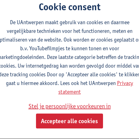
Cookie consent
De UAntwerpen maakt gebruik van cookies en daarmee
2026-2027
2025-2026
2024-2025
vergelijkbare technieken voor het functioneren, meten en
ptimaliseren van de website. Ook worden er cookies geplaatst 
b.v. YouTubefilmpjes te kunnen tonen en voor
cro-credential: van kast naar muur: historische interi
arketingdoeleinden. Deze laatste categorie betreffen de tracki
cookies. Uw internetgedrag kan worden gevolgd door middel va
deze tracking cookies Door op 'Accepteer alle cookies' te klikke
tudiepunten
gaat u hiermee akkoord. Lees ook het UAntwerpen
Privacy
 programma bestaat uit 1 module
statement
torische interieurs, stijlen en meubels
Stel je persoonlijke voorkeuren in
tudiepunten
2E SEM
Accepteer alle cookies
gever(s):
Julie De Groot