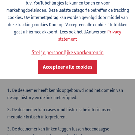
b.v. YouTubefilmpjes te kunnen tonen en voor
ander moment mits vertoon van toegangsticket
marketingdoeleinden. Deze laatste categorie betreffen de tracking
Docent is ook buiten de lesuren bereikbaar voor vragen en
cookies. Uw internetgedrag kan worden gevolgd door middel van
feedback
deze tracking cookies Door op 'Accepteer alle cookies' te klikken
Aan werkstudenten wordt gevraagd om meteen bij aanvang van
gaat u hiermee akkoord. Lees ook het UAntwerpen
Privacy
het opleidingsonderdeel contact op te nemen met de docent.
statement
Stel je persoonlijke voorkeuren in
Leerdoelen
Accepteer alle cookies
In deze micro-credential staan de volgende leerdoelen centraal.
1. De deelnemer heeft kennis opgebouwd rond het domein van
design history en de link met erfgoed.
2. De deelnemer kan cases rond historische interieurs en
meubilair kritisch interpreteren.
3. De deelnemer kan linken leggen tussen hedendaagse