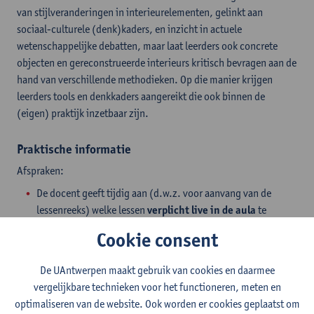
van stijlveranderingen in interieurelementen, gelinkt aan
sociaal-culturele (denk)kaders, en inzicht in actuele
wetenschappelijke debatten, maar laat leerders ook concrete
objecten en gereconstrueerde interieurs kritisch bevragen aan de
hand van verschillende methodieken. Op die manier krijgen
leerders tools en denkkaders aangereikt die ook binnen de
(eigen) praktijk inzetbaar zijn.
Praktische informatie
Afspraken:
De docent geeft tijdig aan (d.w.z. voor aanvang van de
lessenreeks) welke lessen
verplicht live in de aula
te
volgen zijn (=vooral gastlessen en workshops) en welke
Cookie consent
lessen ook via opname bekeken kunnen worden.
Er zijn van
lesopnames
ter beschikking van de deelnemers
De UAntwerpen maakt gebruik van cookies en daarmee
Individuele
vervangingsopdrachten
mogelijk voor
vergelijkbare technieken voor het functioneren, meten en
groepswerken
optimaliseren van de website. Ook worden er cookies geplaatst om
Deelname aan
excursies
niet verplicht – bezoek kan op een