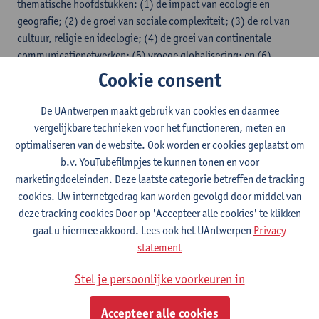
thematische hoofdstukken: (1) de impact van ecologie en
geografie; (2) de groei van sociale complexiteit; (3) de rol van
cultuur, religie en ideologie; (4) de groei van continentale
communicatienetwerken; (5) vroege globalisering; en (6)
demografie, economie en politiek.
Cookie consent
Praktische organisatie
De UAntwerpen maakt gebruik van cookies en daarmee
vergelijkbare technieken voor het functioneren, meten en
Geschiedenis van de oudheid
: hoorcolleges (lesopnames
optimaliseren van de website. Ook worden er cookies geplaatst om
beschikbaar)
b.v. YouTubefilmpjes te kunnen tonen en voor
Geschiedenis van de middeleeuwen
: hoorcolleges
marketingdoeleinden. Deze laatste categorie betreffen de tracking
(lesopnames beschikbaar), lectuurcolleges
cookies. Uw internetgedrag kan worden gevolgd door middel van
Geschiedenis van de nieuwe tijd
: hoorcolleges
deze tracking cookies Door op 'Accepteer alle cookies' te klikken
(lesopnames beschikbaar)
gaat u hiermee akkoord. Lees ook het UAntwerpen
Privacy
Inleiding tot de wereldgeschiedenis
: hoorcolleges
statement
(lesopnames beschikbaar), lectuurcolleges
Stel je persoonlijke voorkeuren in
Leerdoelen
Accepteer alle cookies