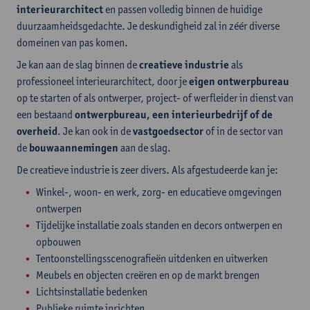
interieurarchitect
en passen volledig binnen de huidige
duurzaamheidsgedachte. Je deskundigheid zal in zéér diverse
domeinen van pas komen.
Je kan aan de slag binnen de
creatieve industrie
als
professioneel interieurarchitect, door je
eigen ontwerpbureau
op te starten of als ontwerper, project- of werfleider in dienst van
een bestaand
ontwerpbureau, een interieurbedrijf of de
overheid
. Je kan ook in de
vastgoedsector
of in de sector van
de
bouwaannemingen
aan de slag.
De creatieve industrie is zeer divers. Als afgestudeerde kan je:
Winkel-, woon- en werk, zorg- en educatieve omgevingen
ontwerpen
Tijdelijke installatie zoals standen en decors ontwerpen en
opbouwen
Tentoonstellingsscenografieën uitdenken en uitwerken
Meubels en objecten creëren en op de markt brengen
Lichtsinstallatie bedenken
Publieke ruimte inrichten