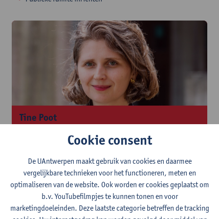
Tine Poot
Tijdens mijn opleiding leerde ik kijken met een open blik. De
Cookie consent
gebouwde omgeving werd voor mij een kruispunt van
disciplines — architectuur, kunst, design, mode en
De UAntwerpen maakt gebruik van cookies en daarmee
landschapsarchitectuur — die samen een rijk palet aan
vergelijkbare technieken voor het functioneren, meten en
perspectieven boden.
optimaliseren van de website. Ook worden er cookies geplaatst om
b.v. YouTubefilmpjes te kunnen tonen en voor
marketingdoeleinden. Deze laatste categorie betreffen de tracking