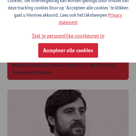
cookies. Uw internetgedrag kan worden gevolgd door middel van
deze tracking cookies Door op 'Accepteer alle cookies' te klikken
gaat u hiermee akkoord. Lees ook het UAntwerpen
Privacy
statement
Stel je persoonlijke voorkeuren in
Gilles De Schoesitter
Accepteer alle cookies
Het brengen van een verhaal waarbij het eindresultaat de
tastbare uitkomst is van een denkproces, dát is voor mij
interieurarchitectuur