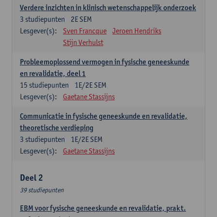
Verdere inzichten in klinisch wetenschappelijk onderzoek
3
studiepunten
2E SEM
Lesgever(s):
Sven Francque
Jeroen Hendriks
Stijn Verhulst
Probleemoplossend vermogen in fysische geneeskunde
en revalidatie, deel 1
15
studiepunten
1E/2E SEM
Lesgever(s):
Gaetane Stassijns
Communicatie in fysische geneeskunde en revalidatie,
theoretische verdieping
3
studiepunten
1E/2E SEM
Lesgever(s):
Gaetane Stassijns
Deel 2
39 studiepunten
EBM voor fysische geneeskunde en revalidatie, prakt.