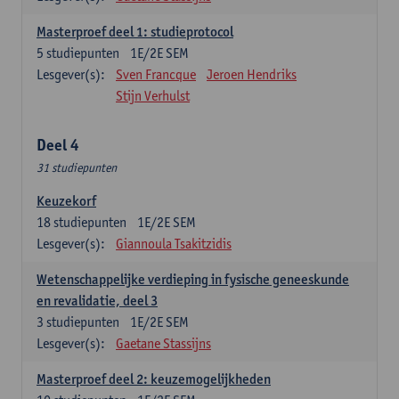
Masterproef deel 1: studieprotocol
5
studiepunten
1E/2E SEM
Lesgever(s):
Sven Francque
Jeroen Hendriks
Stijn Verhulst
Deel 4
31 studiepunten
Keuzekorf
18
studiepunten
1E/2E SEM
Lesgever(s):
Giannoula Tsakitzidis
Wetenschappelijke verdieping in fysische geneeskunde
en revalidatie, deel 3
3
studiepunten
1E/2E SEM
Lesgever(s):
Gaetane Stassijns
Masterproef deel 2: keuzemogelijkheden