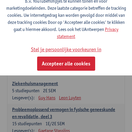
b.v. YouTubefilmpjes te kunnen tonen en voor
en revalidatie, deel 2
marketingdoeleinden. Deze laatste categorie betreffen de tracking
10
studiepunten
1E/2E SEM
cookies. Uw internetgedrag kan worden gevolgd door middel van
Lesgever(s):
Gaetane Stassijns
deze tracking cookies Door op 'Accepteer alle cookies' te klikken
Communicatie in fysische geneeskunde en revalidatie,
gaat u hiermee akkoord. Lees ook het UAntwerpen
Privacy
praktische oefeningen deel 1
statement
3
studiepunten
1E/2E SEM
Lesgever(s):
Giannoula Tsakitzidis
Inge Glazemakers
Stel je persoonlijke voorkeuren in
Accepteer alle cookies
Deel 3
25 studiepunten
Ziekenhuismanagement
5
studiepunten
2E SEM
Lesgever(s):
Guy Hans
Leon Luyten
Probleemoplossend vermogen in fysische geneeskunde
en revalidatie, deel 3
15
studiepunten
1E/2E SEM
Lesgever(s):
Gaetane Stassijns