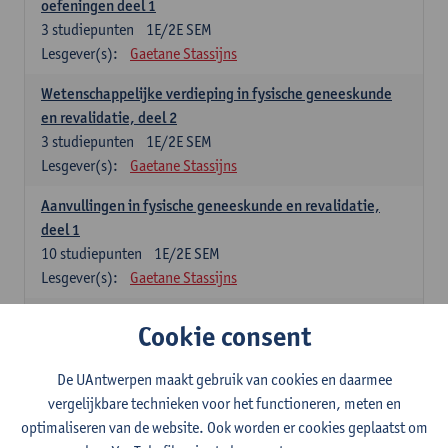
oefeningen deel 1
3
studiepunten
1E/2E SEM
Lesgever(s):
Gaetane Stassijns
Wetenschappelijke verdieping in fysische geneeskunde
en revalidatie, deel 2
3
studiepunten
1E/2E SEM
Lesgever(s):
Gaetane Stassijns
Aanvullingen in fysische geneeskunde en revalidatie,
deel 1
10
studiepunten
1E/2E SEM
Lesgever(s):
Gaetane Stassijns
Vaardigheden in fysische geneeskunde en revalidatie,
Cookie consent
deel 1
10
studiepunten
1E/2E SEM
De UAntwerpen maakt gebruik van cookies en daarmee
Lesgever(s):
Gaetane Stassijns
vergelijkbare technieken voor het functioneren, meten en
optimaliseren van de website. Ook worden er cookies geplaatst om
Probleemoplossend vermogen in fysische geneeskunde