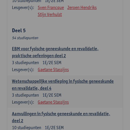
10
studiepunten
1E/2E SEM
Lesgever(s):
Sven Francque
Jeroen Hendriks
Stijn Verhulst
Deel 5
54 studiepunten
EBM voor fysische geneeskunde en revalidatie,
praktische oefeningen deel 2
3
studiepunten
1E/2E SEM
Lesgever(s):
Gaetane Stassijns
Wetenschappelijke verdieping in fysische geneeskunde
en revalidatie, deel 4
3
studiepunten
1E/2E SEM
Lesgever(s):
Gaetane Stassijns
Aanvullingen in fysische geneeskunde en revalidatie,
deel 2
10
studiepunten
1E/2E SEM