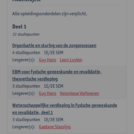
Alle opleidingsonderdelen zijn verplicht.
Deel 1
31 studiepunten
Organisatie en sturing van de zorgprocessen
4
studiepunten
1E/2E SEM
Lesgever(s):
Guy Hans
Leon Luyten
EBM voor fysische geneeskunde en revalidatie,
theoretische verdieping
3
studiepunten
1E/2E SEM
Lesgever(s):
Guy Hans
Veronique Verhoeven
Wetenschappelijke verdieping in fysische geneeskunde
en revalidatie, deel 1
3
studiepunten
1E/2E SEM
Lesgever(s):
Gaetane Stassijns