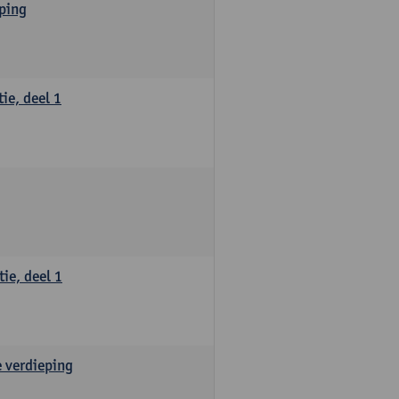
eping
ie, deel 1
ie, deel 1
e verdieping