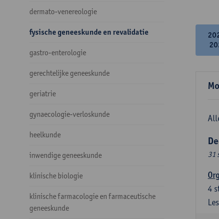
dermato-venereologie
fysische geneeskunde en revalidatie
20
20
gastro-enterologie
gerechtelijke geneeskunde
Mo
geriatrie
gynaecologie-verloskunde
All
heelkunde
De
31 
inwendige geneeskunde
Org
klinische biologie
4
s
klinische farmacologie en farmaceutische
Les
geneeskunde