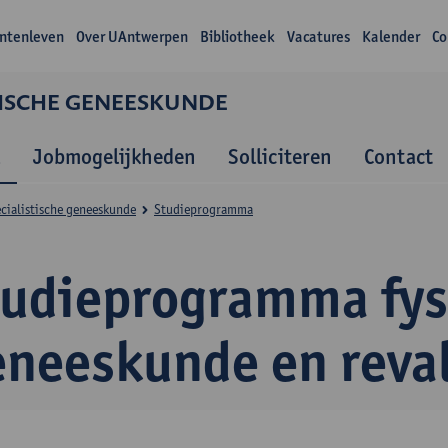
ntenleven
Over UAntwerpen
Bibliotheek
Vacatures
Kalender
Co
TISCHE GENEESKUNDE
a
Jobmogelijkheden
Solliciteren
Contact
ecialistische geneeskunde
Studieprogramma
tudieprogramma fys
eneeskunde en reval