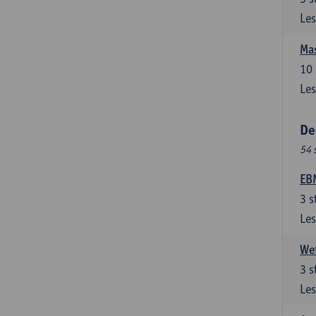
Les
Mas
10
Les
De
54 
EBM
3
s
Les
Wet
3
s
Les