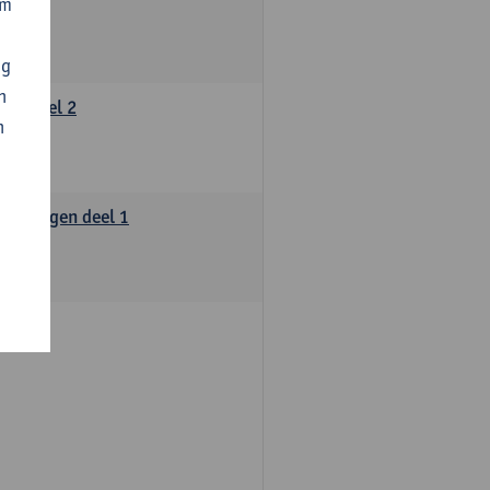
om
ng
n
ie, deel 2
n
oefeningen deel 1