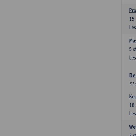
Pro
15
Les
Mas
5
s
Les
De
31 
Ke
18
Les
Wet
3
s