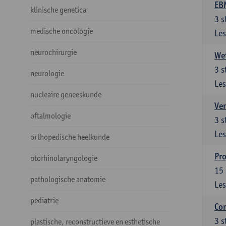
EBM
klinische genetica
3
s
medische oncologie
Les
neurochirurgie
Wet
3
s
neurologie
Les
nucleaire geneeskunde
Ver
oftalmologie
3
s
Les
orthopedische heelkunde
Pro
otorhinolaryngologie
15
pathologische anatomie
Les
pediatrie
Com
3
s
plastische, reconstructieve en esthetische