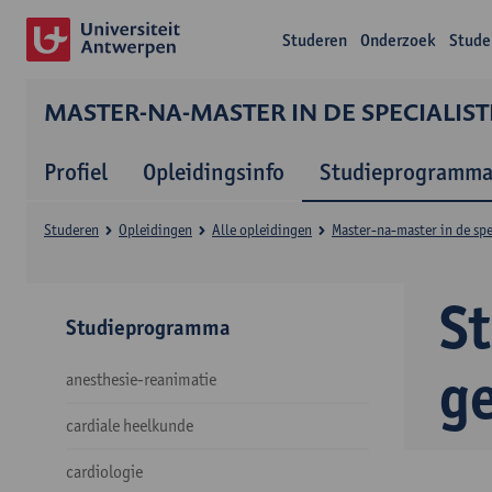
Studeren
Onderzoek
Stude
MASTER-NA-MASTER IN DE SPECIALIS
Profiel
Opleidingsinfo
Studieprogramm
Studeren
Opleidingen
Alle opleidingen
Master-na-master in de sp
S
Studieprogramma
g
anesthesie-reanimatie
cardiale heelkunde
cardiologie