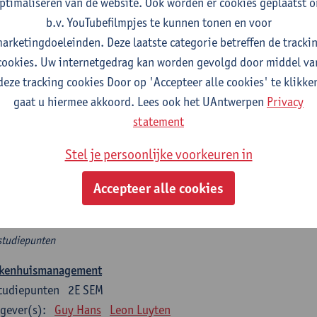
ptimaliseren van de website. Ook worden er cookies geplaatst 
studiepunten
1E/2E SEM
b.v. YouTubefilmpjes te kunnen tonen en voor
gever(s):
Gaetane Stassijns
arketingdoeleinden. Deze laatste categorie betreffen de tracki
cookies. Uw internetgedrag kan worden gevolgd door middel va
bleemoplossend vermogen in fysische geneeskunde en revalidat
deze tracking cookies Door op 'Accepteer alle cookies' te klikke
studiepunten
1E/2E SEM
gaat u hiermee akkoord. Lees ook het UAntwerpen
Privacy
gever(s):
Gaetane Stassijns
statement
municatie in fysische geneeskunde en revalidatie, praktische 
Stel je persoonlijke voorkeuren in
tudiepunten
1E/2E SEM
gever(s):
Giannoula Tsakitzidis
Inge Glazemakers
Accepteer alle cookies
el 3
studiepunten
ekenhuismanagement
tudiepunten
2E SEM
gever(s):
Guy Hans
Leon Luyten