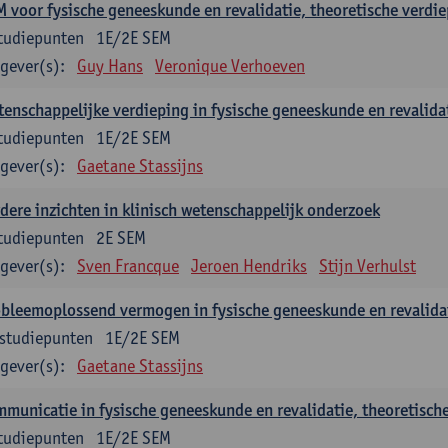
 voor fysische geneeskunde en revalidatie, theoretische verdi
tudiepunten
1E/2E SEM
gever(s):
Guy Hans
Veronique Verhoeven
enschappelijke verdieping in fysische geneeskunde en revalidat
tudiepunten
1E/2E SEM
gever(s):
Gaetane Stassijns
dere inzichten in klinisch wetenschappelijk onderzoek
tudiepunten
2E SEM
gever(s):
Sven Francque
Jeroen Hendriks
Stijn Verhulst
bleemoplossend vermogen in fysische geneeskunde en revalidat
studiepunten
1E/2E SEM
gever(s):
Gaetane Stassijns
municatie in fysische geneeskunde en revalidatie, theoretisch
tudiepunten
1E/2E SEM