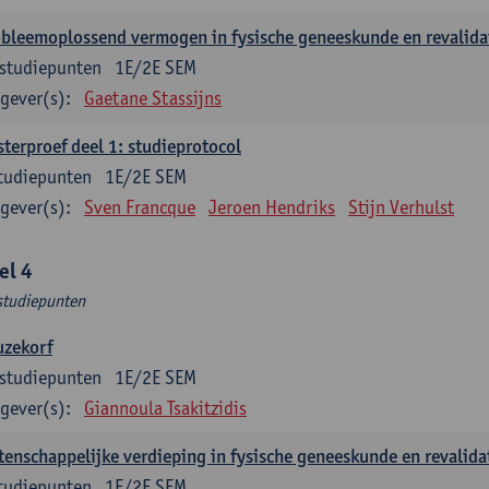
bleemoplossend vermogen in fysische geneeskunde en revalidat
studiepunten
1E/2E SEM
gever(s):
Gaetane Stassijns
terproef deel 1: studieprotocol
tudiepunten
1E/2E SEM
gever(s):
Sven Francque
Jeroen Hendriks
Stijn Verhulst
el 4
studiepunten
uzekorf
studiepunten
1E/2E SEM
gever(s):
Giannoula Tsakitzidis
enschappelijke verdieping in fysische geneeskunde en revalidat
tudiepunten
1E/2E SEM