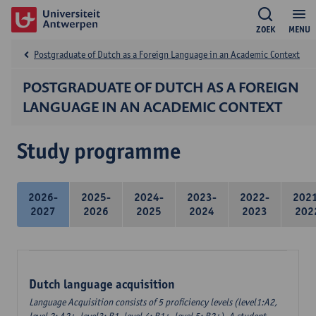
ZOEK
MENU
Postgraduate of Dutch as a Foreign Language in an Academic Context
POSTGRADUATE OF DUTCH AS A FOREIGN
LANGUAGE IN AN ACADEMIC CONTEXT
Study programme
2026-
2025-
2024-
2023-
2022-
202
2027
2026
2025
2024
2023
202
Dutch language acquisition
Language Acquisition consists of 5 proficiency levels (level1:A2,