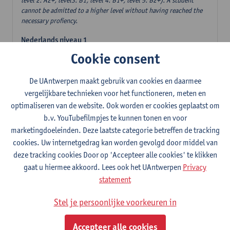
level 2: A2+, level3: B1, level 4: B1+, level 5: B2+). A student
cannot be admitted to a higher level without having reached the
necessary profiency.
Nederlands niveau 1
9
studiepunten
1E/2E SEM
Cookie consent
Lesgever(s):
Reinhild Vandekerckhove
Els Le Page
Lieve Sprengers
De UAntwerpen maakt gebruik van cookies en daarmee
vergelijkbare technieken voor het functioneren, meten en
Nederlands niveau 2
optimaliseren van de website. Ook worden er cookies geplaatst om
9
studiepunten
1E/2E SEM
b.v. YouTubefilmpjes te kunnen tonen en voor
Lesgever(s):
Reinhild Vandekerckhove
Els Le Page
marketingdoeleinden. Deze laatste categorie betreffen de tracking
Lieve Sprengers
cookies. Uw internetgedrag kan worden gevolgd door middel van
deze tracking cookies Door op 'Accepteer alle cookies' te klikken
Nederlands niveau 3
gaat u hiermee akkoord. Lees ook het UAntwerpen
Privacy
9
studiepunten
1E/2E SEM
statement
Lesgever(s):
Reinhild Vandekerckhove
Els Le Page
Lieve Sprengers
Stel je persoonlijke voorkeuren in
Nederlands niveau 4
9
studiepunten
1E/2E SEM
Accepteer alle cookies