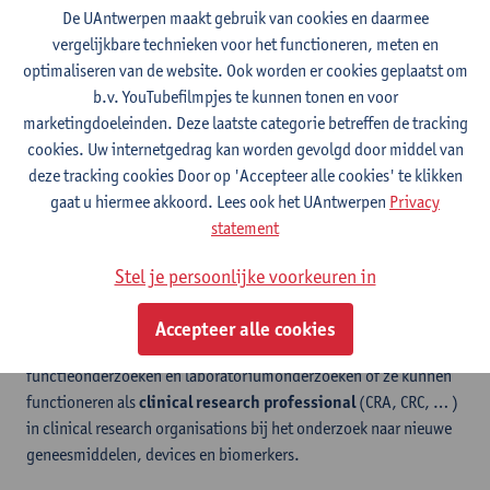
De UAntwerpen maakt gebruik van cookies en daarmee
Inschrijven
vergelijkbare technieken voor het functioneren, meten en
Contact
optimaliseren van de website. Ook worden er cookies geplaatst om
b.v. YouTubefilmpjes te kunnen tonen en voor
Postgraduaat klinisch
marketingdoeleinden. Deze laatste categorie betreffen de tracking
cookies. Uw internetgedrag kan worden gevolgd door middel van
wetenschappelijk onderzoek
deze tracking cookies Door op 'Accepteer alle cookies' te klikken
gaat u hiermee akkoord. Lees ook het UAntwerpen
Privacy
statement
​Wat?
Het postgraduaat klinisch wetenschappelijk onderzoek vormt
Stel je persoonlijke voorkeuren in
wetenschappers die na het behalen van dit postgraduaat
werkzaam kunnen zijn als
medewerker in een klinische
Accepteer alle cookies
dienst
voor het uitvoeren en organiseren van klinische
functieonderzoeken en laboratoriumonderzoeken of ze kunnen
functioneren als
clinical research professional
(CRA, CRC, … )
in clinical research organisations bij het onderzoek naar nieuwe
geneesmiddelen, devices en biomerkers.