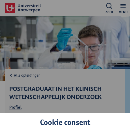
ZOEK
MENU
Alle opleidingen
POSTGRADUAAT IN HET KLINISCH
WETENSCHAPPELIJK ONDERZOEK
Profiel
Opleidingsinfo
Cookie consent
Studieprogramma