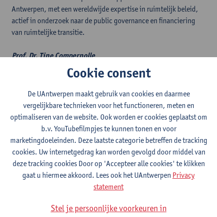
Antwerpen, met een wereldwijde expertise in ruimtelijk beleid,
actief in onderzoek naar de public governance en financiering
van ruimtelijke transitie.
Prof. Dr. Tine Compernolle
Zij is milieueconome en als tenure track docent verbonden aan de
Cookie consent
onderzoeksgroep Environmental Economics van de faculteit
Bedrijfswetenschappen en Economie aan de Universiteit
De UAntwerpen maakt gebruik van cookies en daarmee
Antwerpen. Zij is experte in milieueconomie en de economische
vergelijkbare technieken voor het functioneren, meten en
waardering ecosysteemdiensten.
optimaliseren van de website. Ook worden er cookies geplaatst om
b.v. YouTubefilmpjes te kunnen tonen en voor
Dhr. Chris den Heijer
marketingdoeleinden. Deze laatste categorie betreffen de tracking
Hij is ruimtelijk planner en als doctoraatsonderzoeker verbonden
cookies. Uw internetgedrag kan worden gevolgd door middel van
aan de onderzoeksgroep Urban Development van de faculteit
deze tracking cookies Door op 'Accepteer alle cookies' te klikken
Ontwerpwetenschappen van de Universiteit Antwerpen. Hij heeft
gaat u hiermee akkoord. Lees ook het UAntwerpen
Privacy
expertise in financialisering en innovatieve financiering voor
statement
natuurgebaseerde oplossingen
Stel je persoonlijke voorkeuren in