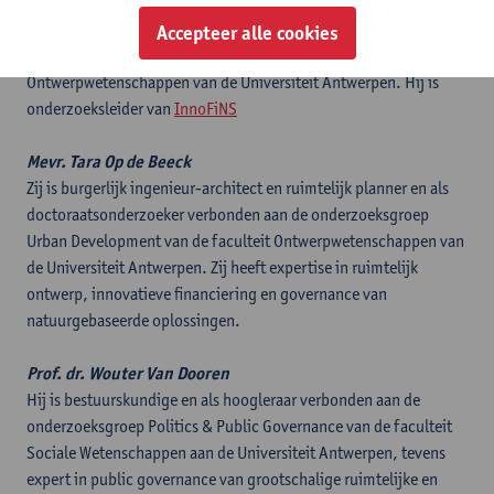
Dr. Thomas Machiels
Hij is ruimtelijk planner en als senior onderzoeker verbonden aan
Accepteer alle cookies
de onderzoekgroep Urban Development van de faculteit
Ontwerpwetenschappen van de Universiteit Antwerpen. Hij is
onderzoeksleider van
InnoFiNS
Mevr. Tara Op de Beeck
Zij is burgerlijk ingenieur-architect en ruimtelijk planner en als
doctoraatsonderzoeker verbonden aan de onderzoeksgroep
Urban Development van de faculteit Ontwerpwetenschappen van
de Universiteit Antwerpen. Zij heeft expertise in ruimtelijk
ontwerp, innovatieve financiering en governance van
natuurgebaseerde oplossingen.
Prof. dr. Wouter Van Dooren
Hij is bestuurskundige en als hoogleraar verbonden aan de
onderzoeksgroep Politics & Public Governance van de faculteit
Sociale Wetenschappen aan de Universiteit Antwerpen, tevens
expert in public governance van grootschalige ruimtelijke en