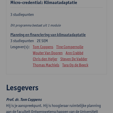
Micro-credential: Klimaatadaptatie
3 studiepunten
Dit programma bestaat uit 1 module
Planning en financiering van klimaatadaptatie
3
studiepunten
2E SEM
Lesgever(s):
Tom Coppens
Tine Compernolle
Wouter Van Dooren
Ann Crabbé
Chris den Heijer
Steven De Vadder
Thomas Machiels
Tara Op de Beeck
Lesgevers
Prof. dr. Tom Coppens
Hij is je aanspreekpunt. Hij is hoogleraar ruimtelijke planning
aan de faculteit Ontwerpwetenschappen van de Universiteit