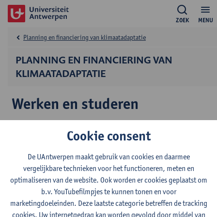
ZOEK
MENU
Planning en financiering van klimaatadaptatie
PLANNING EN FINANCIERING VAN
KLIMAATADAPTATIE
Werken en studeren
Opleidingsverlof, tijdskrediet en
Cookie consent
opleidingscheques
De UAntwerpen maakt gebruik van cookies en daarmee
Op de
website van Centrum West
vind je uitgebreide informatie
vergelijkbare technieken voor het functioneren, meten en
over financiële en administratieve ondersteuning, zoals:
optimaliseren van de website. Ook worden er cookies geplaatst om
Opleidingsverlof
b.v. YouTubefilmpjes te kunnen tonen en voor
Tijdskrediet
marketingdoeleinden. Deze laatste categorie betreffen de tracking
Opleidingscheques
cookies. Uw internetgedrag kan worden gevolgd door middel van