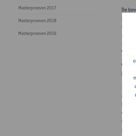
Masterproeven 2017
De bov
produc
Masterproeven 2018
kinder
Masterproeven 2016
snelgr
rigide
VOKSE
o
VOKSER
boven
m
De lev
(half)
kleine
worden
verbet
plaats