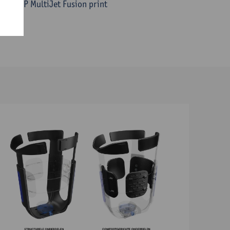
n de HP MultiJet Fusion print