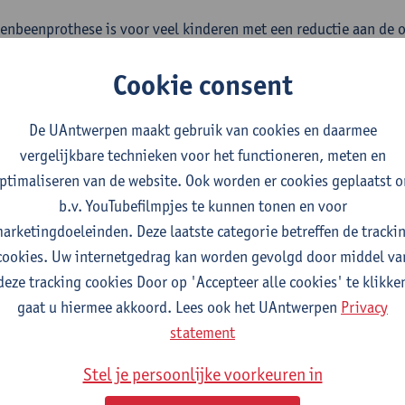
enbeenprothese is voor veel kinderen met een reductie aan de 
t, omdat het hen mobiliteit en vrijheid geeft die ze anders nie
Cookie consent
en die opgroeien met een bovenbeenpro­these vaak veel ongema
oeiende kinderen die jaarlijks een nieuwe prothese nodig hebbe
De UAntwerpen maakt gebruik van cookies en daarmee
, huidige systemen die niet aanpasbaar zijn, vormden de drijfve
vergelijkbare technieken voor het functioneren, meten en
R.
ptimaliseren van de website. Ook worden er cookies geplaatst 
 is een aanpasbare prothesekoker die het comfort van kin
b.v. YouTubefilmpjes te kunnen tonen en voor
beenprothese verhoogt.
arketingdoeleinden. Deze laatste categorie betreffen de tracki
cookies. Uw internetgedrag kan worden gevolgd door middel va
ensduur van de prothesekoker is verlengd naar 5 jaar in plaats va
deze tracking cookies Door op 'Accepteer alle cookies' te klikke
jaarlijks aanpassingen doet op basis van de groei van het kind.
gaat u hiermee akkoord. Lees ook het UAntwerpen
Privacy
 aanpassingen doen aan de omtrek van de koker, waardoor volu
statement
 opgevangen en het comfort optimaal wordt ingesteld. De open
ert de warmteregulatie, vermindert het gewicht en oefent enkel
Stel je persoonlijke voorkeuren in
en. Het productieproces word gestroomlijnd door de integratie 