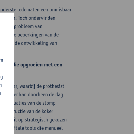
onderste lede­maten een onmisbaar
t hebben. Toch ondervinden
k. Het probleem van
n, en de beperkingen van de
er voor de ontwikkeling van
om
deren die opgroeien met een
ng
n
n 1 jaar, waarbij de prothesist
n
 De drager kan doorheen de dag
mefluctuaties van de stomp
 constructie van de koker
 druk uit op strategisch gekozen
van digitale tools die manueel