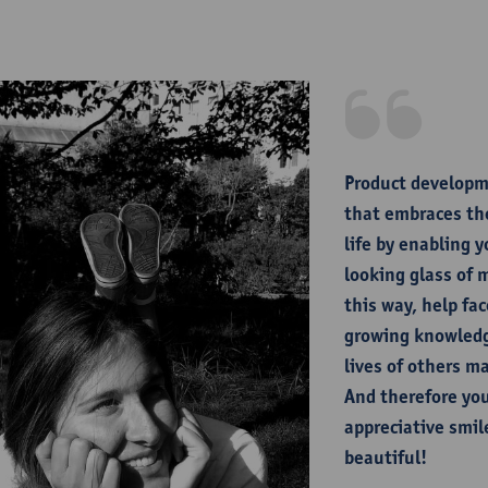
​
Product developm
that embraces th
life by enabling 
looking glass of 
this way, help fa
growing knowledg
lives of others ma
And therefore you
appreciative smile
beautiful!