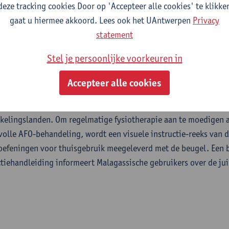
deze tracking cookies Door op 'Accepteer alle cookies' te klikke
zaken, wordt voorkomen. Het kan vanaf een jonge leeftijd (twe
gaat u hiermee akkoord. Lees ook het UAntwerpen
Privacy
eventieve behandeling om maximale resultaten te bekomen. Bij 
statement
elijk van de ernst van de aandoening, kan een kind onafhankelij
eving waar uitsluiting en stigmatisering waarschijnlijke alterna
Stel je persoonlijke voorkeuren in
den bij de Tsikelikeli nacht AFO verschillende ontwerpmogelijk
Accepteer alle cookies
enten van de beugel, zodat de kwaliteit en medische effectivit
istente beschikbaarheid van materiaal en expertise die kenmerk
kelingslanden. Om regelmatige fysiotherapie aan te moedigen a
volle AFO-behandeling, wordt een visuele instructie-reeks van d
oefeningen voor thuisgebruik meegeleverd met de beugel. Een 
ctiehandleiding informeert Malagassische gebruikers over de jui