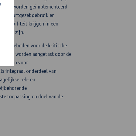
n
e jaar) worden geïmplementeerd
het voortgezet gebruik en
ke mobiliteit krijgen in een
tieven zijn.
heden geboden voor de kritische
eit niet worden aangetast door de
end zijn voor
ls integraal onderdeel van
agelijkse rek- en
bijbehorende
ste toepassing en doel van de