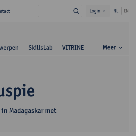
Login
ntact
NL
EN
zoek
Meer
werpen
SkillsLab
VITRINE
auspie
 in Madagaskar met