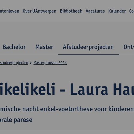
ntenleven
Over UAntwerpen
Bibliotheek
Vacatures
Kalender
Co
Bachelor
Master
Afstudeerprojecten
Ont
studeerprojecten
Masterproeven 2024
ikelikeli - Laura H
mische nacht enkel-voetorthese voor kinderen
brale parese