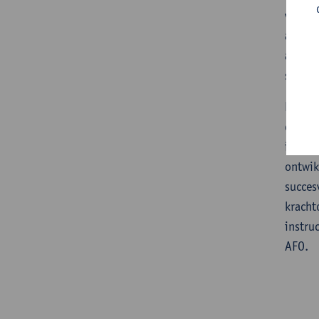
veroor
als pr
afhank
samenl
Er wor
compon
incons
ontwik
succes
kracht
instru
AFO.