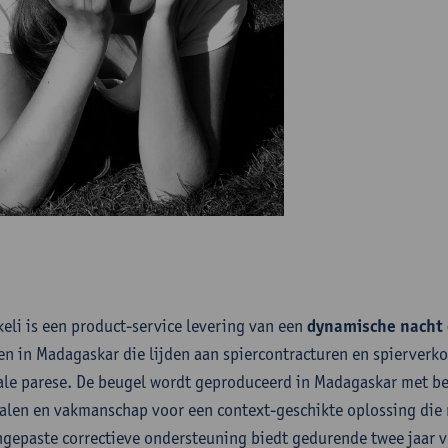
ikeli is een product-service levering van een
dynamische nacht 
en in Madagaskar die lijden aan spiercontracturen en spierverko
ale parese. De beugel wordt geproduceerd in Madagaskar met be
alen en vakmanschap voor een context-geschikte oplossing die
ngepaste correctieve ondersteuning biedt gedurende twee jaar