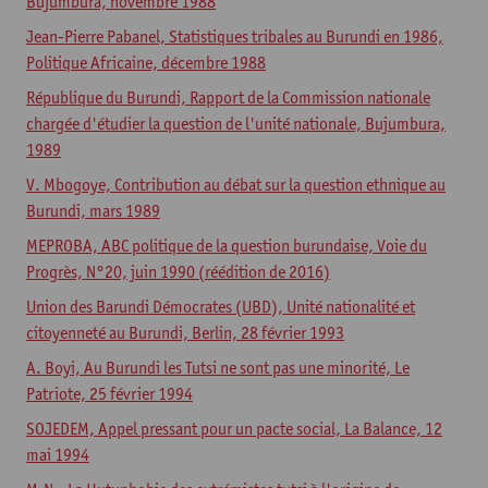
Bujumbura, novembre 1988
Jean-Pierre Pabanel, Statistiques tribales au Burundi en 1986,
Politique Africaine, décembre 1988
République du Burundi, Rapport de la Commission nationale
chargée d'étudier la question de l'unité nationale, Bujumbura,
1989
V. Mbogoye, Contribution au débat sur la question ethnique au
Burundi, mars 1989
MEPROBA, ABC politique de la question burundaise, Voie du
Progrès, N°20, juin 1990 (réédition de 2016)
Union des Barundi Démocrates (UBD), Unité nationalité et
citoyenneté au Burundi, Berlin, 28 février 1993
A. Boyi, Au Burundi les Tutsi ne sont pas une minorité, Le
Patriote, 25 février 1994
SOJEDEM, Appel pressant pour un pacte social, La Balance, 12
mai 1994