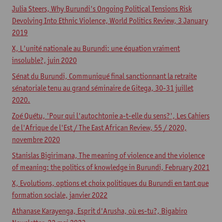
Julia Steers, Why Burundi's Ongoing Political Tensions Risk
Devolving Into Ethnic Violence, World Politics Review, 3 January
2019
X, L'unité nationale au Burundi: une équation vraiment
insoluble?, juin 2020
Sénat du Burundi, Communiqué final sanctionnant la retraite
sénatoriale tenu au grand séminaire de Gitega, 30-31 juillet
2020.
Zoé Quétu, 'Pour qui l'autochtonie a-t-elle du sens?', Les Cahiers
de l'Afrique de l'Est / The East African Review, 55 / 2020,
novembre 2020
Stanislas Bigirimana, The meaning of violence and the violence
of meaning: the politics of knowledge in Burundi, February 2021
X, Evolutions, options et choix politiques du Burundi en tant que
formation sociale, janvier 2022
Athanase Karayenga, Esprit d'Arusha, où es-tu?, Bigabiro