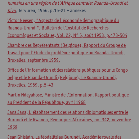
humains en une région de l'Afrique centrale: Ruanda-Urundi et
Kivu
,
Tervuren, 1956, p.15-21 + annexes
Victor Neesen, "Aspects de l'économie démographique du
Ruanda-Urundi", Bulletin de l'Institut de Recherches
Economiques et Sociales, Vol. 22, N° 5, août 1953, p.473-504
Chambre des Représentants (Belgique), Rapport du Groupe de
Travail pour l'Etude du problème politique au Ruanda-Urundi,
Bruxelles, septembre 1959.
Office de l'information et des relations publiques pour le Congo
belge et le Ruanda-Urundi (Belgique), Le Ruanda-Urundi,
Bruxelles, 1959, p.5-43
Martin Ndayahose, Ministre de l'Information, Rapport politique
au Président de la République, avril 1968
Jana Jana, L'établissement des relations diplomatiques entre le
Burundi et le Rwanda, Remarques Africaines, no. 342, novembre
1969
Jean Ghislain, La féodalité au Burundi, Académie royale des