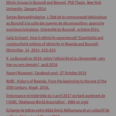
Ethnic Groups in Burundi and Beyond, PhD Thesis, New York
University, January 2014
Serges Banyankindagiye, L'Etat de la communauté idéologique
au Burundi à la suite des guerres de décomposition: approche
psychosociologique, Université du Burundi, octobre 2014.
Carla Schraml, How is ethnicity experienced? Essentialist and
constructivist notions of ethnicity in Rwanda and Burundi,
Ethnicities, 14, 2014, 615-633
X, Le Burundi en 2016: entre l'ethnicité et la citoyenneté, vers
hier ou vers demain?, août 2016
Yoweri Museveni, Facebook post, 27 October 2016
NURC, History of Rwanda. From the beginning to the end of the
20th Century, Kigali, 2016.
Ordonnance ministérielle du 4 avril 2017 portant agrément de
l'ASBL 'Abahanza World Association', AWA en sigle
Echange de lettres entre Abbé Denis Ndikumana et un collectif de