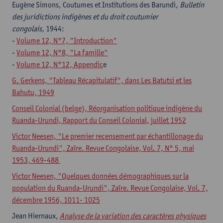
Eugène Simons, Coutumes et Institutions des Barundi,
Bulletin
des juridictions indigènes et du droit coutumier
congolais,
1944:
-
Volume 12, N°7, "Introduction"
-
Volume 12, N°8, "La famille"
-
Volume 12, N°12, Appendic
e
G. Gerkens, "Tableau Récapitulatif", dans Les Batutsi et les
Bahutu, 1949
Conseil Colonial (belge), Réorganisation politique indigène du
Ruanda-Urundi, Rapport du Conseil Colonial, juillet 1952
Victor Neesen, "Le premier recensement par échantillonage du
Ruanda-Urundi", Zaïre. Revue Congolaise, Vol. 7, N° 5, mai
1953, 469-488
Victor Neesen, "Quelques données démographiques sur la
population du Ruanda-Urundi", Zaïre. Revue Congolaise, Vol. 7,
décembre 1956, 1011- 1025
Jean Hiernaux,
Analyse de la variation des caractères physiques