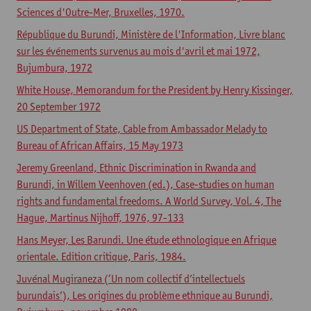
Sciences d'Outre-Mer, Bruxelles, 1970.
République du Burundi, Ministère de l'Information, Livre blanc
sur les événements survenus au mois d'avril et mai 1972,
Bujumbura, 1972
White House, Memorandum for the President by Henry Kissinger,
20 September 1972
US Department of State, Cable from Ambassador Melady to
Bureau of African Affairs, 15 May 1973
Jeremy Greenland, Ethnic Discrimination in Rwanda and
Burundi, in Willem Veenhoven (ed.), Case-studies on human
rights and fundamental freedoms. A World Survey, Vol. 4, The
Hague, Martinus Nijhoff, 1976, 97-133
Hans Meyer, Les Barundi. Une étude ethnologique en Afrique
orientale. Edition critique, Paris, 1984.
Juvénal Mugiraneza (‘Un nom collectif d’intellectuels
burundais’), Les origines du problème ethnique au Burundi,