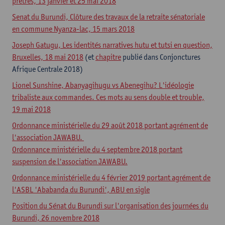
prêtres, 13 janvier et 25 mai 2018
Senat du Burundi, Clôture des travaux de la retraite sénatoriale
en commune Nyanza-lac, 15 mars 2018
Joseph Gatugu, Les identités narratives hutu et tutsi en question,
Bruxelles, 18 mai 2018
(et
chapitre
publié dans Conjonctures
Afrique Centrale 2018)
Lionel Sunshine, Abanyagihugu vs Abenegihu? L'idéologie
tribaliste aux commandes. Ces mots au sens double et trouble,
19 mai 2018
Ordonnance ministérielle du 29 août 2018 portant agrément de
l'association JAWABU.
Ordonnance ministérielle du 4 septembre 2018 portant
suspension de l'association JAWABU.
Ordonnance ministérielle du 4 février 2019 portant agrément de
l'ASBL 'Ababanda du Burundi', ABU en sigle
Position du Sénat du Burundi sur l'organisation des journées du
Burundi, 26 novembre 2018