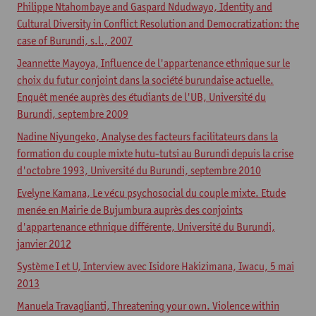
Philippe Ntahombaye and Gaspard Ndudwayo, Identity and
Cultural Diversity in Conflict Resolution and Democratization: the
case of Burundi, s.l., 2007
Jeannette Mayoya, Influence de l'appartenance ethnique sur le
choix du futur conjoint dans la société burundaise actuelle.
Enquêt menée auprès des étudiants de l'UB, Université du
Burundi, septembre 2009
Nadine Niyungeko, Analyse des facteurs facilitateurs dans la
formation du couple mixte hutu-tutsi au Burundi depuis la crise
d'octobre 1993, Université du Burundi, septembre 2010
Evelyne Kamana, Le vécu psychosocial du couple mixte. Etude
menée en Mairie de Bujumbura auprès des conjoints
d'appartenance ethnique différente, Université du Burundi,
janvier 2012
Système I et U, Interview avec Isidore Hakizimana, Iwacu, 5 mai
2013
Manuela Travaglianti, Threatening your own. Violence within