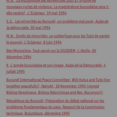
M.N., La Hutuphobie des extrémistes tutsi à l'origin
e de
nouveaux cycles de violence. La magistrature burundaise sera-t-
elle neutre?,
L'Eclaireur
, 19 mai 1994
S.S., Les minorités au Burundi, un problème mal posé,
Aube de
la démocratie
, 30 mai 1994
M.N., Droits de minorités: un subterfuge pour les Tutsi de garder
le pouvoir, L'Eclaireur, 8 juin 1994
Deo Niyonzima, Tout savoir sur la SOJEDEM, L'étoile, 26
décembre 1994
X, L'armée burundaise et son image, Aube de la Démocratie, 4
juillet 1995
Burundi International Peace Committee, Will Hutus and Tutsi live
together peacefully?, Nairobi, 18 November 1995 (signed
Bishop Nzeyimana, Bishop Ndoricimpa and Rev. Buconyori)
République du Burundi, Préparation du débat national sur les
problèmes fondamentaux du pays. Rapport de la Commission
technique, Bujumbura, décembre 1995