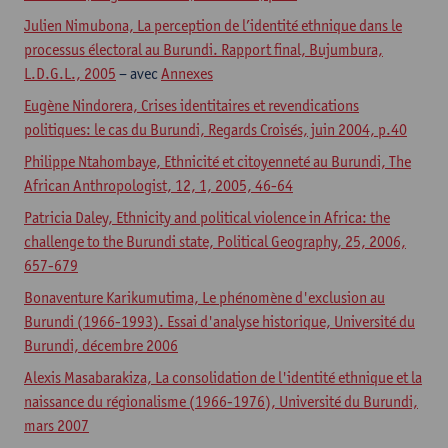
Julien Nimubona, La perception de l’identité ethnique dans le
processus électoral au Burundi. Rapport final, Bujumbura,
L.D.G.L., 2005
– avec
Annexes
Eugène Nindorera, Crises identitaires et revendications
politiques: le cas du Burundi, Regards Croisés, juin 2004, p.40
Philippe Ntahombaye, Ethnicité et citoyenneté au Burundi, The
African Anthropologist, 12, 1, 2005, 46-64
Patricia Daley, Ethnicity and political violence in Africa: the
challenge to the Burundi state, Political Geography, 25, 2006,
657-679
Bonaventure Karikumutima, Le phénomène d'exclusion au
Burundi (1966-1993). Essai d'analyse historique, Université du
Burundi, décembre 2006
Alexis Masabarakiza, La consolidation de l'identité ethnique et la
naissance du régionalisme (1966-1976), Université du Burundi,
mars 2007