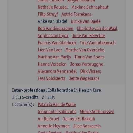
Nathalie Roussel
Maxime Schnaphauf
Filip Struyf
Astrid Torrekens
Anke Van Bladel
Ulrike Van Daele
Rob Vanderstraeten
Charlotte van der Waal
Sophie Van Dijck
Julie Van Eetvelde
Francis Van Glabbeek
Tine Vanhullebusch
Lien Van Laer
Marthe Van Overbeke
Martine Van Parijs
Timia Van Soom
Hanne Verbelen
Jonas Verbrugghe
Alexandra Vermandel
Dirk Vissers
Tess Volckaerts
Jente Wagemans
Inter-professional Collaboration In Health Care
3
ECTS-credits
2E SEM
Lecturer(s):
Patricia Van de Walle
Giannoula Tsakitzidis
Mieke Anthonissen
An De Groef
Samera El Bakkali
Annette Heyrman
Elise Nackaerts
Greta Peeters
Martine Van Parijs