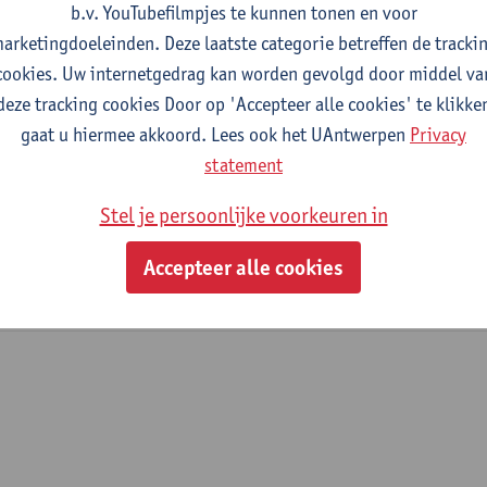
b.v. YouTubefilmpjes te kunnen tonen en voor
 je maandelijks op de hoogte te blijven van 
arketingdoeleinden. Deze laatste categorie betreffen de tracki
cookies. Uw internetgedrag kan worden gevolgd door middel va
deze tracking cookies Door op 'Accepteer alle cookies' te klikke
ijf je in op de mailinglijst
gaat u hiermee akkoord. Lees ook het UAntwerpen
Privacy
statement
Stel je persoonlijke voorkeuren in
 want to receive the ECHO Teaching Tips in
English
? Register
he
Accepteer alle cookies