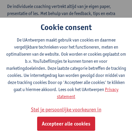
De individuele coaching vertrekt altijd van je eigen paper,
presentatie of les. Met behulp van de feedback, tips en extra
oefeningen van de taalcoach ga je
aan de slag met je typische
Cookie consent
werkpunten
. Vervolgens kun je je paper, presentatie of les
verbeteren en aanpassen op basis van deze tips.
De UAntwerpen maakt gebruik van cookies en daarmee
Zo maken de coachingssessies deel uit van een stapsgewijs
vergelijkbare technieken voor het functioneren, meten en
proces dat is
afgestemd op jouw individuele behoeften
.
optimaliseren van de website. Ook worden er cookies geplaatst om
b.v. YouTubefilmpjes te kunnen tonen en voor
marketingdoeleinden. Deze laatste categorie betreffen de tracking
cookies. Uw internetgedrag kan worden gevolgd door middel van
Meer informatie?
deze tracking cookies Door op 'Accepteer alle cookies' te klikken
Individual Text Coaching
gaat u hiermee akkoord. Lees ook het UAntwerpen
Privacy
Individual Presentation Coaching
statement
Individual Coaching for Lecturers
Academic English group courses
Stel je persoonlijke voorkeuren in
Accepteer alle cookies
Heb je het antwoord op je vraag niet gevonden?
Neem
contact op met
zoe.teuwen@uantwerpen.be