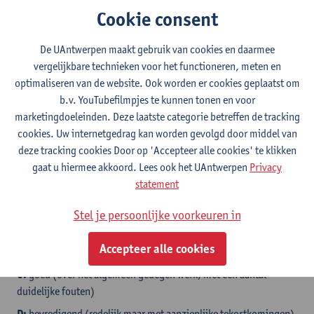
de Linguapolis-cursussen wél mee voor een aantal academische
Cookie consent
studiepunten.
Linguapolis stelt voor elk type taalcursus
3 studiepunten
De UAntwerpen maakt gebruik van cookies en daarmee
voor (met uitzondering van de conversatiecursus die niet in
vergelijkbare technieken voor het functioneren, meten en
aanmerking komt voor studiepunten).
optimaliseren van de website. Ook worden er cookies geplaatst om
b.v. YouTubefilmpjes te kunnen tonen en voor
Raadpleeg steeds vooraf je faculteitssecretariaat
voor
marketingdoeleinden. Deze laatste categorie betreffen de tracking
concrete info en voorwaarden.
cookies. Uw internetgedrag kan worden gevolgd door middel van
Niet alle faculteiten gaan akkoord met deze 3 studiepunten.
deze tracking cookies Door op 'Accepteer alle cookies' te klikken
gaat u hiermee akkoord. Lees ook het UAntwerpen
Privacy
European Credit Transfer System (ECTS)
statement
A:
uitstekend (voortreffelijke prestatie met een gering aantal
kleinere fouten)
Stel je persoonlijke voorkeuren in
B:
heel goed (boven het gemiddelde, maar met een aantal
Accepteer alle cookies
fouten)
C:
goed (over het algemeen gedegen werk, met een aantal
duidelijke fouten)
D:
bevredigend (redelijk maar met aanzienlijke tekortkomingen)