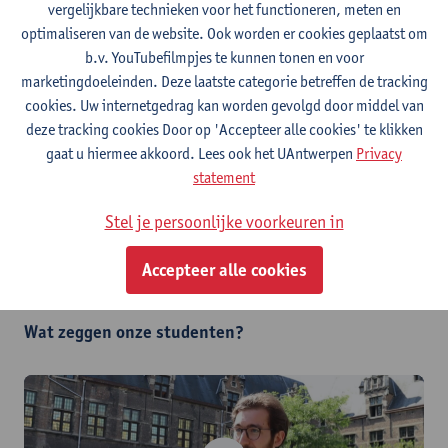
vergelijkbare technieken voor het functioneren, meten en
Periode
Lesdag
Niveau
Cursuscode
optimaliseren van de website. Ook worden er cookies geplaatst om
6/10/2026 - 22/06/2027
di
1
CDE-R2610-1
b.v. YouTubefilmpjes te kunnen tonen en voor
Lesrooster
marketingdoeleinden. Deze laatste categorie betreffen de tracking
cookies. Uw internetgedrag kan worden gevolgd door middel van
7/10/2026 - 23/06/2027
woe
2 NIEUW!
CDE-R2610-2
Lesrooster
deze tracking cookies Door op 'Accepteer alle cookies' te klikken
gaat u hiermee akkoord. Lees ook het UAntwerpen
Privacy
Een les kan uitzonderlijk
live online
gegeven worden. (bv.
statement
inhaalles, staking openbaar vervoer...)
Stel je persoonlijke voorkeuren in
Schrijf in
Accepteer alle cookies
Wat zeggen onze studenten?