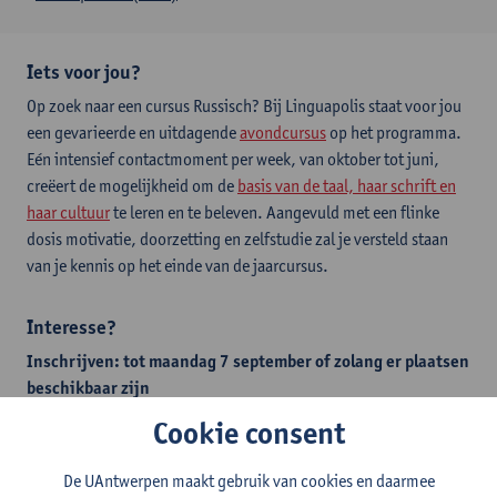
Iets voor jou?
Op zoek naar een cursus Russisch? Bij Linguapolis staat voor jou
een gevarieerde en uitdagende
avondcursus
op het programma.
Eén intensief contactmoment per week, van oktober tot juni,
creëert de mogelijkheid om de
basis van de taal, haar schrift en
haar cultuur
te leren en te beleven. Aangevuld met een flinke
dosis motivatie, doorzetting en zelfstudie zal je versteld staan
van je kennis op het einde van de jaarcursus.
Interesse?
Inschrijven: tot maandag 7 september of zolang er plaatsen
beschikbaar
zijn
​​65 uur – 32 weken – 1 avond per week (19 tot 21 uur) -
Campus
Cookie consent
Drie Eiken​
De UAntwerpen maakt gebruik van cookies en daarmee
1 contactuur = minimaal 1,5 uur zelfstudie