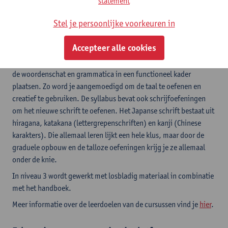
statement
bezig te zijn.
Stel je persoonlijke voorkeuren in
In niveau 1 en 2 wordt het handboek gebruikt in combinatie met
een
syllabus
die door Linguapolis zelf werd samengesteld. De
Accepteer alle cookies
syllabus biedt uitbreiding op en uitdieping van de leerstof die in
het handboek wordt aangebracht en bevat talloze oefeningen die
de woordenschat en grammatica in een functioneel kader
plaatsen. Zo word je aangemoedigd om de taal te oefenen en
creatief te gebruiken. De syllabus bevat ook schrijfoefeningen
om het nieuwe schrift te oefenen. Het Japanse schrift bestaat uit
hiragana, katakana (lettergrepenschriften) en kanji (Chinese
karakters). Die allemaal leren lijkt een hele klus, maar door de
graduele opbouw en de talloze oefeningen krijg je ze allemaal
onder de knie.
In niveau 3 wordt gewerkt met losbladig materiaal in combinatie
met het handboek.
Meer informatie over de leerdoelen van de cursussen vind je
hier
.​