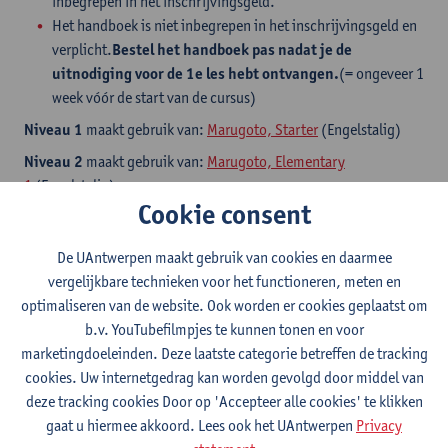
inbegrepen in het inschrijvingsgeld.
Het handboek is niet inbegrepen in het inschrijvingsgeld en
verplicht.
Bestel het handboek pas nadat je de
uitnodiging voor de 1e les hebt ontvangen.
(= ongeveer 1
week vóór de start van de cursus)
Niveau 1
maakt gebruik van:
Marugoto, Starter
(Engelstalig)
Niveau 2
maakt gebruik van:
Marugoto, Elementary
1
(Engelstalig)
Cookie consent
Niveau 3
maakt gebruik van:
Marugoto, Elementary
2
(Engelstalig)
De UAntwerpen maakt gebruik van cookies en daarmee
Marugoto
is volledig gebaseerd op de nieuwste theorieën en
vergelijkbare technieken voor het functioneren, meten en
inzichten rond taalverwerving bij volwassenen. De nadruk ligt op
optimaliseren van de website. Ook worden er cookies geplaatst om
het aanleren van communicatieve basisvaardigheden in
b.v. YouTubefilmpjes te kunnen tonen en voor
combinatie met een stevige portie Japanse cultuur. Het
marketingdoeleinden. Deze laatste categorie betreffen de tracking
handboek wordt ondersteund door veel visueel en online
cookies. Uw internetgedrag kan worden gevolgd door middel van
materiaal, wat zelfstudie sterk vergemakkelijkt en het
deze tracking cookies Door op 'Accepteer alle cookies' te klikken
klasgebeuren aangenamer maakt. Cursisten worden bovendien
gaat u hiermee akkoord. Lees ook het UAntwerpen
Privacy
gestimuleerd om thuis ook op regelmatige basis met Japans