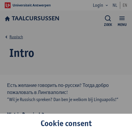
Login
NL
EN
TAALCURSUSSEN
ZOEK
MENU
Russisch
Intro
Есть желание говорить по-русски? Тогда добро
пожаловать в Лингваполис!
“Wil je Russisch spreken? Dan ben je welkom bij Linguapolis!”
Wat is Russisch?
Cookie consent
Het Russisch is een Slavische taal die wordt gesproken in Rusland
en dienst doet als ‘lingua franca’ voor de meer dan honderd