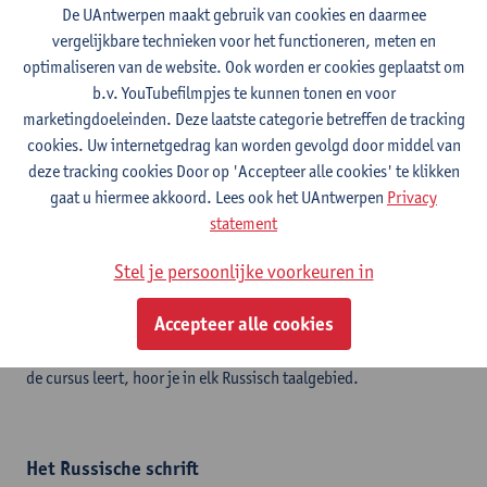
De UAntwerpen maakt gebruik van cookies en daarmee
andere volkeren uit het GOS (Gemenebest van Onafhankelijke
vergelijkbare technieken voor het functioneren, meten en
Staten). Vermits het Russisch verwant is aan het Nederlands
optimaliseren van de website. Ook worden er cookies geplaatst om
(beide talen zijn Indo-Europees), zijn er heel wat
b.v. YouTubefilmpjes te kunnen tonen en voor
overeenkomsten in woordenschat. De grammatica verschilt
marketingdoeleinden. Deze laatste categorie betreffen de tracking
echter sterk, met o.a. een specifiek werkwoordensysteem,
cookies. Uw internetgedrag kan worden gevolgd door middel van
naamvalsverbuigingen en de afwezigheid van lidwoorden.
deze tracking cookies Door op 'Accepteer alle cookies' te klikken
gaat u hiermee akkoord. Lees ook het UAntwerpen
Privacy
statement
Welke variant van het Russisch wordt bij Linguapolis
aangeboden?
Stel je persoonlijke voorkeuren in
De cursus besteedt aandacht aan zowel formeel als informeel
Accepteer alle cookies
taalgebruik. Een van de voordelen van het Russisch is dat de taal
geen dialecten kent zoals het Nederlands: het Russisch dat je in
de cursus leert, hoor je in elk Russisch taalgebied.
Het Russische schrift