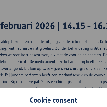
 februari 2026 | 14.15 - 16
taklep bevindt zich aan de uitgang van de linkerhartkamer. De 
king, wat het hart ernstig belast. Zonder behandeling is dit snel
eken worden kort beschreven, elk met de voor en de nadelen. D
elingen belicht. De medicamenteuze behandeling heeft geen zi
ensverlengend. Dit kan op twee wijzen: via chirurgie of via een ka
ek. Bij jongere patiënten heeft een mechanische klep de voorkeu
olling. Bij de oudere patiënt is een biologische klep meer aang
er kan alleen met een biologische prothese en wordt gebruikt bij
gen. Dat zijn vaak oudere patiënten met bijkomende aandoenin
Cookie consent
rt team.