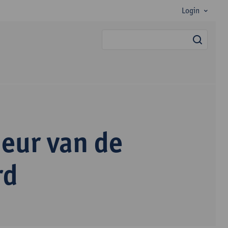
Login
zoek
deur van de
rd