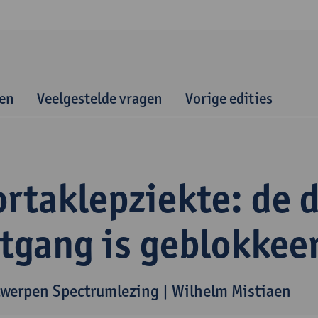
gen
Veelgestelde vragen
Vorige edities
rtaklepziekte: de 
itgang is geblokkee
werpen Spectrumlezing | Wilhelm Mistiaen