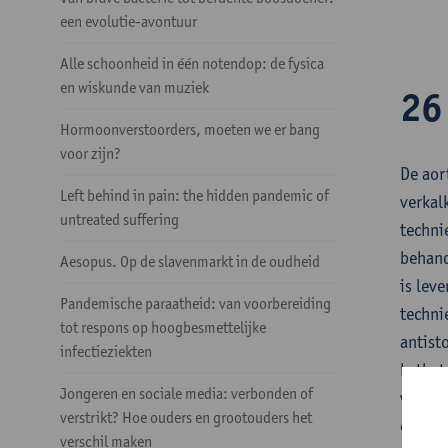
een evolutie-avontuur
Alle schoonheid in één notendop: de fysica
en wiskunde van muziek
26
Hormoonverstoorders, moeten we er bang
voor zijn?
De aor
Left behind in pain: the hidden pandemic of
verkal
untreated suffering
techni
behand
Aesopus. Op de slavenmarkt in de oudheid
is lev
Pandemische paraatheid: van voorbereiding
techni
tot respons op hoogbesmettelijke
antist
infectieziekten
kathet
Jongeren en sociale media: verbonden of
verdra
verstrikt? Hoe ouders en grootouders het
een ha
verschil maken