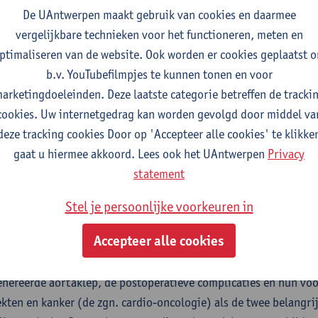
De UAntwerpen maakt gebruik van cookies en daarmee
rurgische technieken worden toegelicht met behulp van beeldmat
vergelijkbare technieken voor het functioneren, meten en
en resultaten (vooral bij de heel oude patiënten en deze met ee
ptimaliseren van de website. Ook worden er cookies geplaatst 
) worden beschreven. Een van de belangrijkste conclusies is da
b.v. YouTubefilmpjes te kunnen tonen en voor
gen wordt door heel oude patiënten, als men niet wacht tot de 
arketingdoeleinden. Deze laatste categorie betreffen de tracki
 patiënten is het resultaat gunstig: de ingreep herstelt min of
cookies. Uw internetgedrag kan worden gevolgd door middel va
elm Mistiaen
deze tracking cookies Door op 'Accepteer alle cookies' te klikke
gaat u hiermee akkoord. Lees ook het UAntwerpen
Privacy
twerpen | geneeskunde | revalidatiewetenschappen
statement
m Mistiaen is chirurg van opleiding en was verbonden als docen
Stel je persoonlijke voorkeuren in
heidswetenschappen aan de universiteit Antwerpen. Momenteel 
Accepteer alle cookies
onele opdracht. Zijn onderwijs richtte zich vooral op de anatom
leer. Het onderzoek had in de laatste 25 jaar betrekking op de 
nereerde aortaklep, de postoperatieve complicaties en hun vo
ekten en kanker (de zgn. cardio-oncologie) als de twee belangri