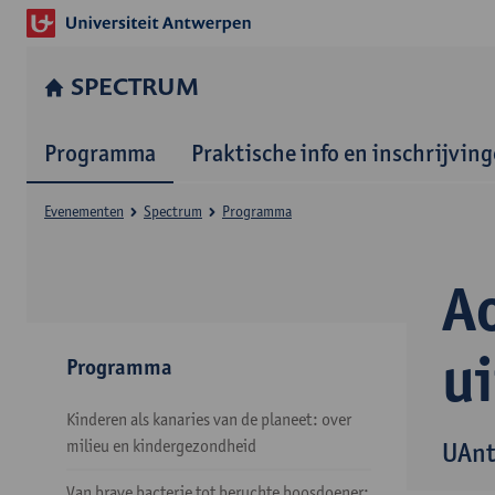
SPECTRUM
Programma
Praktische info en inschrijvin
Evenementen
Spectrum
Programma
Ao
u
Programma
Kinderen als kanaries van de planeet: over
milieu en kindergezondheid
UAnt
Van brave bacterie tot beruchte boosdoener: