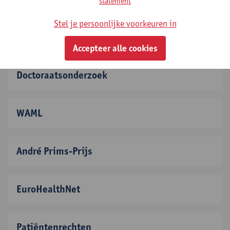
statement
Stel je persoonlijke voorkeuren in
Postgraduaat
Accepteer alle cookies
Doctoraatsonderzoek
WAML
André Prims-Prijs
EuroHealthNet
Patiëntenrechten