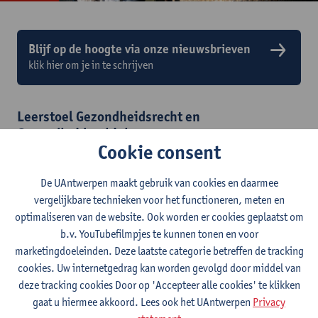
Blijf op de hoogte via onze nieuwsbrieven
klik hier om je in te schrijven
Leerstoel Gezondheidsrecht en
Gezondheidsethiek
Cookie consent
De Leerstoel Gezondheidsrecht en Gezondheidsethiek voert
onderzoek uit, geeft onderwijs en verleent diensten in het
De UAntwerpen maakt gebruik van cookies en daarmee
domein van gezondheidsrecht en gezondheidsethiek.
vergelijkbare technieken voor het functioneren, meten en
Lees meer
optimaliseren van de website. Ook worden er cookies geplaatst om
b.v. YouTubefilmpjes te kunnen tonen en voor
marketingdoeleinden. Deze laatste categorie betreffen de tracking
Over AHLEC
cookies. Uw internetgedrag kan worden gevolgd door middel van
deze tracking cookies Door op 'Accepteer alle cookies' te klikken
gaat u hiermee akkoord. Lees ook het UAntwerpen
Privacy
Activiteiten