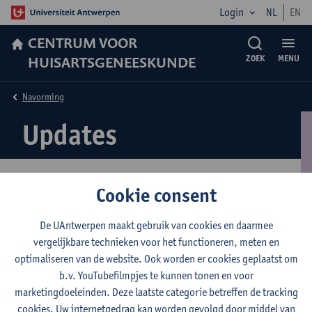
Login
NL
EN
CENTRUM VOOR
HUISARTSGENEESKUNDE
ZOEK
MENU
Navorming
Updates
De kanker is weg, maar de patiënt blijft komen
Cookie consent
Registreer hier je gegevens
De UAntwerpen maakt gebruik van cookies en daarmee
Presentaties vorige updates
vergelijkbare technieken voor het functioneren, meten en
update flash
optimaliseren van de website. Ook worden er cookies geplaatst om
update flash 2
b.v. YouTubefilmpjes te kunnen tonen en voor
marketingdoeleinden. Deze laatste categorie betreffen de tracking
cookies. Uw internetgedrag kan worden gevolgd door middel van