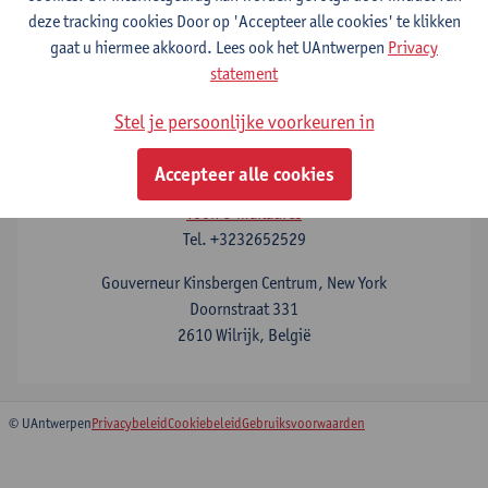
Voor meer informatie en vroegere opnames en presentaties van
deze tracking cookies Door op 'Accepteer alle cookies' te klikken
de updates klik
hier
gaat u hiermee akkoord. Lees ook het UAntwerpen
Privacy
statement
Contact
Stel je persoonlijke voorkeuren in
Chris Monteyne
Accepteer alle cookies
Toon e-mailadres
Tel.
+3232652529
Gouverneur Kinsbergen Centrum, New York
Doornstraat 331
2610 Wilrijk, België
© UAntwerpen
Privacybeleid
Cookiebeleid
Gebruiksvoorwaarden