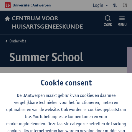
Login
NL
EN
CENTRUM VOOR
HUISARTSGENEESKUNDE
ZOEK
MENU
Onderwijs
Summer School
Cookie consent
Voor meer informatie over kwalitatief onderzoek in de
De UAntwerpen maakt gebruik van cookies en daarmee
gezonheidszorg "QUALUA" klik
hier
vergelijkbare technieken voor het functioneren, meten en
Voor meer specifieke informatie over de Summer School klik
hier
optimaliseren van de website. Ook worden er cookies geplaatst om
b.v. YouTubefilmpjes te kunnen tonen en voor
marketingdoeleinden. Deze laatste categorie betreffen de tracking
© UAntwerpen
Privacybeleid
Cookiebeleid
Gebruiksvoorwaarden
cookies. Uw internetgedrag kan worden gevolgd door middel van