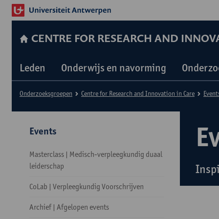
CENTRE FOR RESEARCH AND INNOVA
Leden
Onderwijs en navorming
Onderzo
Onderzoeksgroepen
Centre for Research and Innovation in Care
Event
E
Events
Masterclass | Medisch-verpleegkundig duaal
leiderschap
Insp
CoLab | Verpleegkundig Voorschrijven
Archief | Afgelopen events