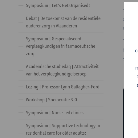
Symposium | Let's Get Organised!
Stagem
Debat | De toekomst van de residentiële
studen
ouderenzorg in Vlaanderen
maart 
Symposium | Gespecialiseerd
Tijden
verpleegkundigen in farmaceutische
feedba
o
zorg
studen
Academische studiedag | Attractiviteit
m
van het verpleegkundige beroep
Lezing | Professor Lynn Gallagher-Ford
Workshop | Sociocratie 3.0
Symposium | Nurse-led clinics
Symposium | Supportive technology in
residential care for older adults: