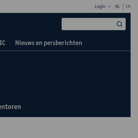
Login
NL
EN
zoek
IC
Nieuws en persberichten
entoren