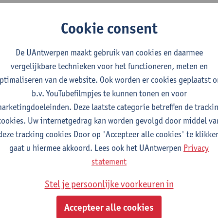
entoren spelen een cruciale rol in het onthaal, de begeleiding
Cookie consent
ten. Om jullie rol nog krachtiger te maken, organiseren we een 
2026 van 13 uur tot 15 uur
.
De UAntwerpen maakt gebruik van cookies en daarmee
s deze sessie ontdek je hoe coachende vaardigheden – zoals actie
vergelijkbare technieken voor het functioneren, meten en
ck geven – je impact als mentor vergroten. Je krijgt praktische 
ptimaliseren van de website. Ook worden er cookies geplaatst 
ten te ondersteunen en hun motivatie en groei te stimuleren.
b.v. YouTubefilmpjes te kunnen tonen en voor
arketingdoeleinden. Deze laatste categorie betreffen de tracki
cookies. Uw internetgedrag kan worden gevolgd door middel va
deze tracking cookies Door op 'Accepteer alle cookies' te klikke
gaat u hiermee akkoord. Lees ook het UAntwerpen
Privacy
statement
Stel je persoonlijke voorkeuren in
Accepteer alle cookies