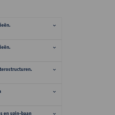
ieën.
ieën.
terostructuren.
a
ns en spin-baan