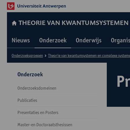
THEORIE VAN KWANTUMSYSTEMEN 
Nieuws
Onderzoek
Onderwijs
Organis
Onderzoeksgroepen
Theorie van kwantumsystemen en complexe system
Onderzoek
P
Onderzoeksdomeinen
Publicaties
Presentaties en Posters
Master-en Doctoraatsthesissen