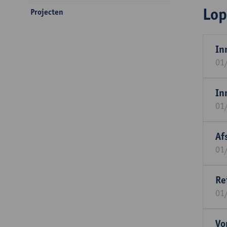
Lop
Projecten
In
01
In
01
Af
01
Re
01
Vo