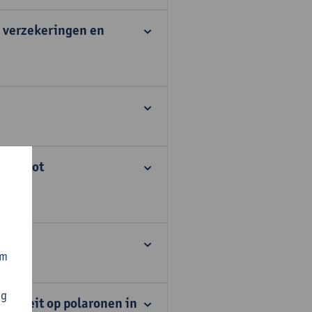
, verzekeringen en
omen tot
om
ng
niciteit op polaronen in