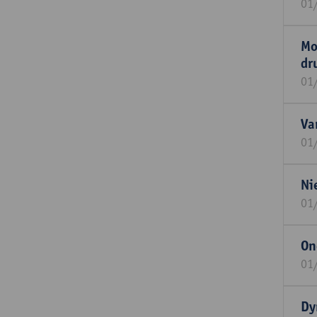
01
Mo
dr
01
Va
01
Ni
01
On
01
Dy