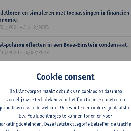
delleren en simuleren met toepassingen in financiën
onomie.
/01/2021 - 31/12/2025
el-polaron effecten in een Bose-Einstein condensaat.
/10/2020 - 30/09/2022
ementaire excitaties in Fermisystemen: van koude at
Cookie consent
condenseerde materie.
/03/2020 - 28/02/2023
De UAntwerpen maakt gebruik van cookies en daarmee
vergelijkbare technieken voor het functioneren, meten en
laronische effecten in superfluïde Fermi gassen.
ptimaliseren van de website. Ook worden er cookies geplaatst 
/01/2020 - 31/12/2023
b.v. YouTubefilmpjes te kunnen tonen en voor
arketingdoeleinden. Deze laatste categorie betreffen de tracki
-initio berekening van de effecten van fonon-anharmo