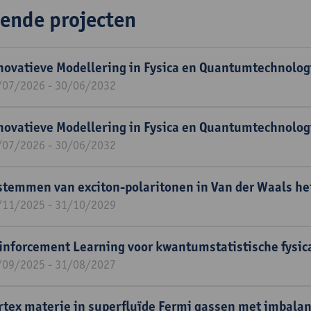
ende projecten
novatieve Modellering in Fysica en Quantumtechnolog
/07/2026 - 30/06/2032
novatieve Modellering in Fysica en Quantumtechnolog
/07/2026 - 30/06/2032
stemmen van exciton-polaritonen in Van der Waals he
/11/2025 - 31/10/2029
inforcement Learning voor kwantumstatistische fysic
/09/2025 - 31/08/2027
rtex materie in superfluïde Fermi gassen met imbala