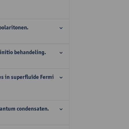
polaritonen.
initio behandeling.
es in superfluïde Fermi
kwantum condensaten.