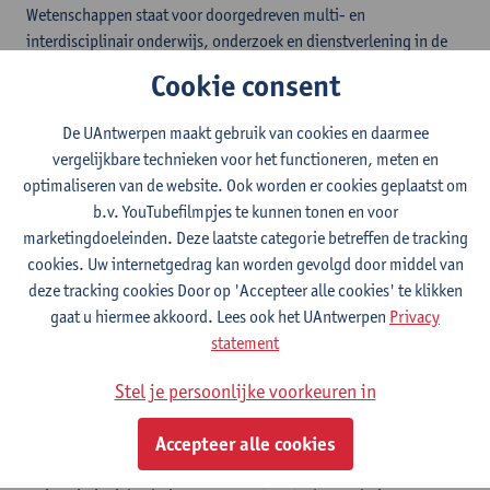
Wetenschappen staat voor doorgedreven multi- en
interdisciplinair onderwijs, onderzoek en dienstverlening in de
life sciences. De faculteit biedt onderzoeksgerichte bachelor- en
Cookie consent
masteropleidingen in de
farmaceutische wetenschappen
, de
biomedische wetenschappen
en de
biochemie en biotechnologie
,
De UAntwerpen maakt gebruik van cookies en daarmee
en een bacheloropleiding in de
diergeneeskunde
. De Faculteit
vergelijkbare technieken voor het functioneren, meten en
FBD neemt ook deel aan het Erasmus Mundus-consortium
optimaliseren van de website. Ook worden er cookies geplaatst om
rond de
Master of Leading International Vaccinology Education
b.v. YouTubefilmpjes te kunnen tonen en voor
(LIVE
)
en werkt voor haar onderwijs samen met prestigieuze
marketingdoeleinden. Deze laatste categorie betreffen de tracking
partners zoals het Vlaams Instituut voor Biotechnologie (VIB),
cookies. Uw internetgedrag kan worden gevolgd door middel van
het Instituut voor Tropische Geneeskunde (ITG) en het Vlaams
deze tracking cookies Door op 'Accepteer alle cookies' te klikken
Instituut voor Technologie (VITO). Daarnaast streeft ze naar de
gaat u hiermee akkoord. Lees ook het UAntwerpen
Privacy
valorisatie van haar onderzoek ten gunste van de maatschappij
statement
en de industrie via wetenschapscommunicatie, partnerschappen
en spin-offs.
Stel je persoonlijke voorkeuren in
De faculteit is gehuisvest op Campus Drie Eiken in de zuidrand
Accepteer alle cookies
rond Antwerpen. Campus Drie Eiken is een uitgestrekte groene
campus in de gemeente Wilrijk. Op dezelfde campus vind je het