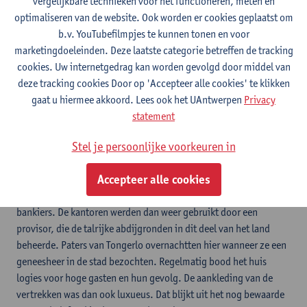
vergelijkbare technieken voor het functioneren, meten en
Het antwoord lijkt vanzelfsprekend. Het waren beroerde tijden,
optimaliseren van de website. Ook worden er cookies geplaatst om
er hing oorlog in de lucht. Abdijgemeenschappen wilden binnen
b.v. YouTubefilmpjes te kunnen tonen en voor
stadsmuren beschikken over een veilig refugehuis: wanneer
marketingdoeleinden. Deze laatste categorie betreffen de tracking
vijandige troepen hun abdij bedreigden konden ze daar naar
cookies. Uw internetgedrag kan worden gevolgd door middel van
uitwijken. In werkelijkheid kwam de abdijgemeenschap van
deze tracking cookies Door op 'Accepteer alle cookies' te klikken
Tongerlo hier nooit als groep 'refuge' zoeken. Wel brachten
gaat u hiermee akkoord. Lees ook het UAntwerpen
Privacy
enkele paters er waardevolle kunstwerken en archiefdocumenten
statement
in veiligheid in de jaren 1740, toen Frankrijk het land bedreigde.
Stel je persoonlijke voorkeuren in
Het refugehuis lijkt vooral te hebben gediend als een luxueus
pied-à-terre voor de abt. Als hoofd van een van de grootste
Accepteer alle cookies
abdijen van het land was hij een man van aanzien. Hij kwam
regelmatig naar Antwerpen voor overleg met de bisschop en met
bankiers. De kantoren werden dan weer gebruikt door een
provisor, die de talrijke abdijgronden in dit deel van het land
beheerde. Paters van Tongerlo overnachtten hier wanneer ze een
geneesheer in de stad bezochten. Regelmatig bood het huis
logies voor hoge gasten en hun gevolg. De aankleding van de
vertrekken was dan ook luxueus. Dat blijkt uit het nog bewaarde