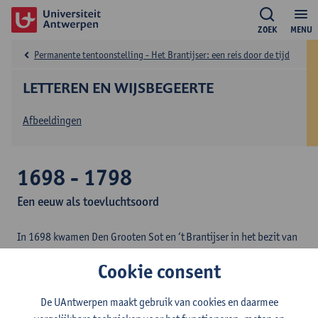
ZOEK
MENU
Permanente tentoonstelling - Het Brantijser: een reis door de tijd
LETTEREN EN WIJSBEGEERTE
Afbeeldingen
1698 - 1798
Een eeuw als toevluchtsoord
In 1698 kwamen Den Grooten Sot en ‘t Brantijser in het bezit van
de abdij van Tongerlo. Dat is verrassend: wat had een
Cookie consent
norbertijnenabdij in de rustige Kempen, vijftig kilometer ten
oosten van Antwerpen, te winnen bij een patriciërswoning in de
De UAntwerpen maakt gebruik van cookies en daarmee
drukke havenstad?