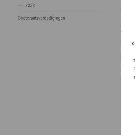
concre
2022
univer
Doctoraatsverdedigingen
leverd
Begele
o
Op din
werden
m
overle
procen