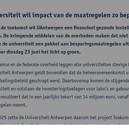
ersiteit wil impact van de maatregelen zo b
 de toekomst wil UAntwerpen een financieel gezonde instel
n. De krimpende middelen van de overheden maken dat niet
 de universiteit een pakket aan besparingsmaatregelen uit
or dinsdag 23 juni het licht op groen.
amse en de federale overheid leggen alle universiteiten stevige
siteit Antwerpen geldt bovendien dat de beheerovereenkomst va
kelingsbeleid geschrapt werd. Daarbovenop komen de stijgende
siteit en volstaan de investeringstoelagen voor labo’s en gebou
resulteert dat in een jaarlijks tekort van 14 miljoen euro, van
egelen neemt.
025 zette de Universiteit Antwerpen daarom het project Toekoms
ctie met de faculteiten en de centrale departementen boog het u