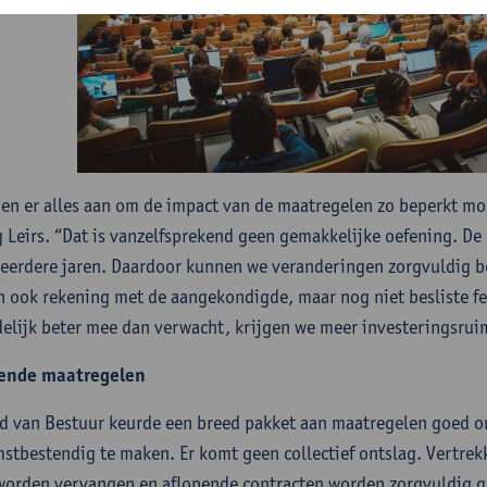
en er alles aan om de impact van de maatregelen zo beperkt mog
 Leirs. “Dat is vanzelfsprekend geen gemakkelijke oefening. De
eerdere jaren. Daardoor kunnen we veranderingen zorgvuldig b
 ook rekening met de aangekondigde, maar nog niet besliste fe
delijk beter mee dan verwacht, krijgen we meer investeringsrui
rende maatregelen
d van Bestuur keurde een breed pakket aan maatregelen goed o
stbestendig te maken. Er komt geen collectief ontslag. Vertre
 worden vervangen en aflopende contracten worden zorgvuldig g