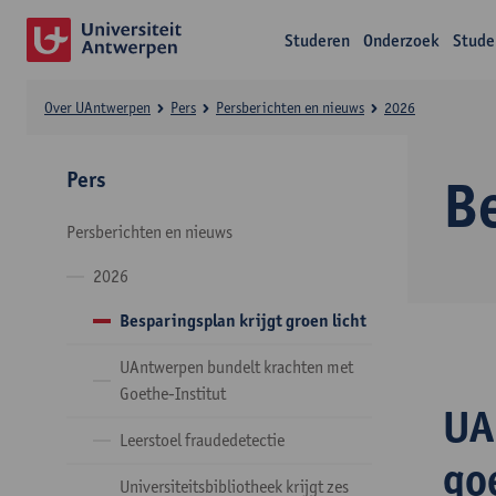
Studeren
Onderzoek
Stude
Over UAntwerpen
Pers
Persberichten en nieuws
2026
Pers
B
Persberichten en nieuws
2026
Besparingsplan krijgt groen licht
UAntwerpen bundelt krachten met
Goethe-Institut
UA
Leerstoel fraudedetectie
go
Universiteitsbibliotheek krijgt zes