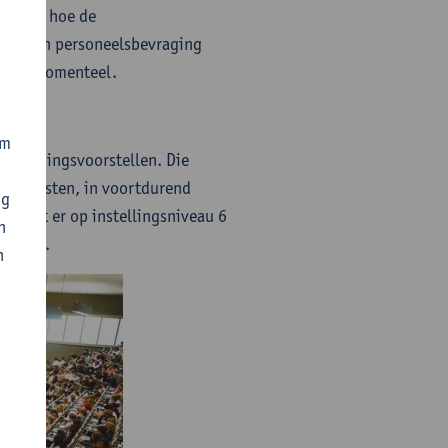
en ook hoe de
en. Een personeelsbevraging
tellen momenteel.
om
 besparingsvoorstellen. Die
en diensten, in voortdurend
ng
 wordt er op instellingsniveau 6
n
kosten.
n