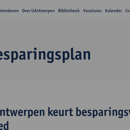
ntenleven
Over UAntwerpen
Bibliotheek
Vacatures
Kalender
Co
esparingsplan
ntwerpen keurt besparings
ed