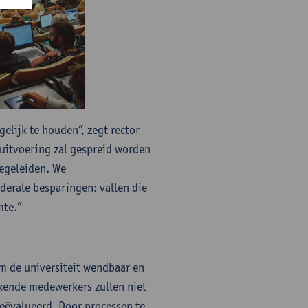
elijk te houden”, zegt rector
 uitvoering zal gespreid worden
egeleiden. We
derale besparingen: vallen die
mte.”
m de universiteit wendbaar en
kkende medewerkers zullen niet
eëvalueerd. Door processen te