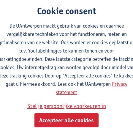
te besparingsmaatregelen. Tegelijkertijd bestuderen werkgroep
Cookie consent
siteit bijkomende waarde en bijkomende inkomsten kan generer
e zowat 250 voorstellen op: werkgroepen analyseren die voors
De UAntwerpen maakt gebruik van cookies en daarmee
vergelijkbare technieken voor het functioneren, meten en
iding tijdens veranderingen
ptimaliseren van de website. Ook worden er cookies geplaatst 
sdag 23 juni boog de Raad van Bestuur zich over een hele reeks
b.v. YouTubefilmpjes te kunnen tonen en voor
 uitgewerkt door de faculteiten en de centrale departementen 
arketingdoeleinden. Deze laatste categorie betreffen de tracki
g. De Raad van Bestuur keurde de maatregelen goed: tegen 2030
cookies. Uw internetgedrag kan worden gevolgd door middel va
t bespaard op directe personeelskosten en 2 procent op andere 
deze tracking cookies Door op 'Accepteer alle cookies' te klikke
gaat u hiermee akkoord. Lees ook het UAntwerpen
Privacy
statement
Stel je persoonlijke voorkeuren in
Accepteer alle cookies