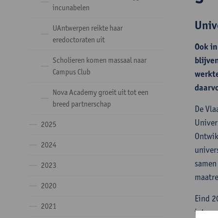
incunabelen
Univ
UAntwerpen reikte haar
eredoctoraten uit
Ook in
blijve
Scholieren komen massaal naar
Campus Club
werkte
daarvo
Nova Academy groeit uit tot een
breed partnerschap
De Vla
Univer
2025
Ontwik
2024
univer
samen 
2023
maatr
2020
Eind 2
2021
intera