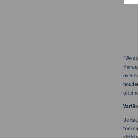
“We do
Herwig
over m
houden
uitein
Varië
De Raa
toekom
altijd