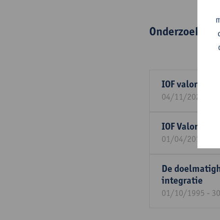
m
Onderzoeksgr
IOF valorisat
04/11/2024 - 3
IOF Valorisat
01/04/2017 - 3
De doelmatig
integratie
01/10/1995 - 3