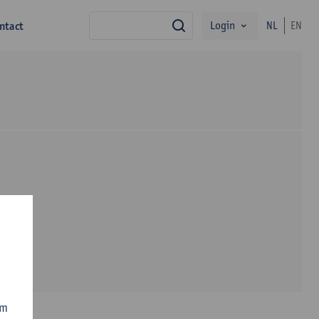
Login
ntact
NL
EN
zoek
om