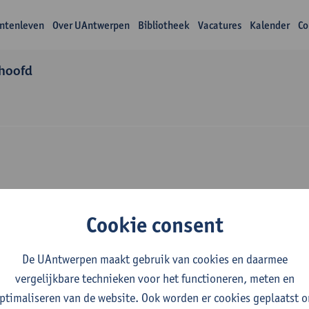
ntenleven
Over UAntwerpen
Bibliotheek
Vacatures
Kalender
Co
thoofd
zoek Barbara Tan
Cookie consent
De UAntwerpen maakt gebruik van cookies en daarmee
vergelijkbare technieken voor het functioneren, meten en
ptimaliseren van de website. Ook worden er cookies geplaatst 