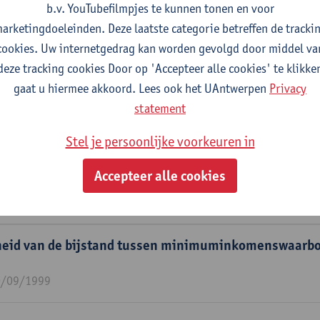
b.v. YouTubefilmpjes te kunnen tonen en voor
arketingdoeleinden. Deze laatste categorie betreffen de tracki
oep
cookies. Uw internetgedrag kan worden gevolgd door middel va
deze tracking cookies Door op 'Accepteer alle cookies' te klikke
gaat u hiermee akkoord. Lees ook het UAntwerpen
Privacy
statement
iemanager voor de hogescholen binnen de AUHA
1/12/2026
Stel je persoonlijke voorkeuren in
Accepteer alle cookies
ie Sociale & Humane Wetenschappen.
0/06/2024
heid van de bijstand tussen minimuminkomenswaarbo
0/09/1999