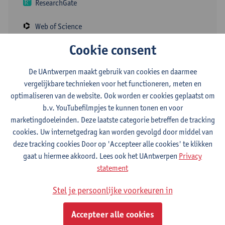
ResearchGate
Web of Science
Cookie consent
ORCID
De UAntwerpen maakt gebruik van cookies en daarmee
vergelijkbare technieken voor het functioneren, meten en
Voor haar doctoraatsonderzoek richtte Elke zich op de
optimaliseren van de website. Ook worden er cookies geplaatst om
objectivering van de bepaling van onderhoudsbijdragen voor
b.v. YouTubefilmpjes te kunnen tonen en voor
kinderen na een ouderlijke breuk, met bijkomende aandacht voor
marketingdoeleinden. Deze laatste categorie betreffen de tracking
de gedeelde zorg van kinderen. Als post-doctoraal onderzoeker
cookies. Uw internetgedrag kan worden gevolgd door middel van
binnen het Centrum voor Demografie, Familie en Gezondheid is
deze tracking cookies Door op 'Accepteer alle cookies' te klikken
ze momenteel werkzaam op het ERC Singleton project rond
gaat u hiermee akkoord. Lees ook het UAntwerpen
Privacy
singlehood bij jongvolwassenen. Verder doceert Elke als
statement
gastprofessor de vakken Toegepaste Multivariate Analyse en het
Lab Familiedynamieken, en als deeltijds ZAP-lid het vak
Stel je persoonlijke voorkeuren in
Sociology binnen de bachelor Social-Economic Sciences.
Accepteer alle cookies
Afdeling