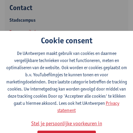
Contact
Stadscampus
Toon e-mailadres
Cookie consent
Tel.
+3232654280
Sint-Jacobsmarkt 13
De UAntwerpen maakt gebruik van cookies en daarmee
2000 Antwerpen, BEL
vergelijkbare technieken voor het functioneren, meten en
optimaliseren van de website. Ook worden er cookies geplaatst om
b.v. YouTubefilmpjes te kunnen tonen en voor
marketingdoeleinden. Deze laatste categorie betreffen de tracking
Afdeling
cookies. Uw internetgedrag kan worden gevolgd door middel van
deze tracking cookies Door op 'Accepteer alle cookies' te klikken
Departement Geschiedenis
gaat u hiermee akkoord. Lees ook het UAntwerpen
Privacy
statement
Statuut & functies
Stel je persoonlijke voorkeuren in
Zelfstandig academisch pers.