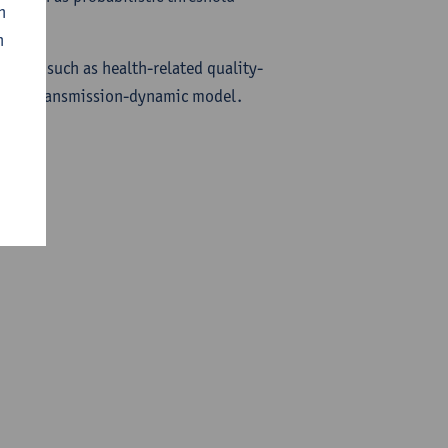
n
n
tions, such as health-related quality-
ters of transmission-dynamic model.