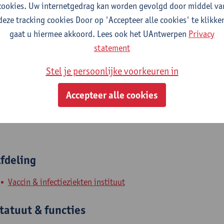
cookies. Uw internetgedrag kan worden gevolgd door middel va
nalysis.
deze tracking cookies Door op 'Accepteer alle cookies' te klikke
 Statistical methods to estimate input of health economic evalua
gaat u hiermee akkoord. Lees ook het UAntwerpen
Privacy
f-life, vaccine efficacy and the joint uncertainty of the parame
statement
ore info:
Stel je persoonlijke voorkeuren in
 www.simid.be
Accepteer alle cookies
fdeling
Vaccin & infectieziekten instituut
tatuut & functies