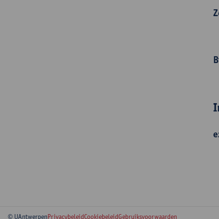
Z
B
I
e
© UAntwerpen
Privacybeleid
Cookiebeleid
Gebruiksvoorwaarden