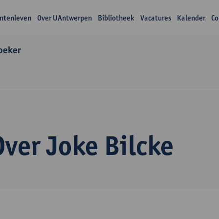
ntenleven
Over UAntwerpen
Bibliotheek
Vacatures
Kalender
Co
oeker
Over Joke Bilcke