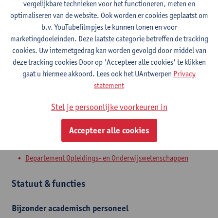
vergelijkbare technieken voor het functioneren, meten en
optimaliseren van de website. Ook worden er cookies geplaatst om
Contact
b.v. YouTubefilmpjes te kunnen tonen en voor
marketingdoeleinden. Deze laatste categorie betreffen de tracking
Stadscampus
cookies. Uw internetgedrag kan worden gevolgd door middel van
deze tracking cookies Door op 'Accepteer alle cookies' te klikken
Toon e-mailadres
gaat u hiermee akkoord. Lees ook het UAntwerpen
Privacy
Sint-Jacobstraat 2
statement
2000 Antwerpen, BEL
Stel je persoonlijke voorkeuren in
Accepteer alle cookies
Afdeling
Departement Opleidings- en Onderwijswetenschappen
Statuut & functies
Bijzonder academisch personeel