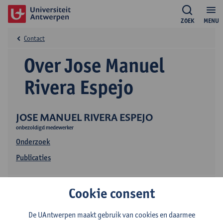
ZOEK
MENU
Contact
Over Jose Manuel
Rivera Espejo
JOSE MANUEL RIVERA ESPEJO
onbezoldigd medewerker
Onderzoek
Publicaties
Cookie consent
De UAntwerpen maakt gebruik van cookies en daarmee